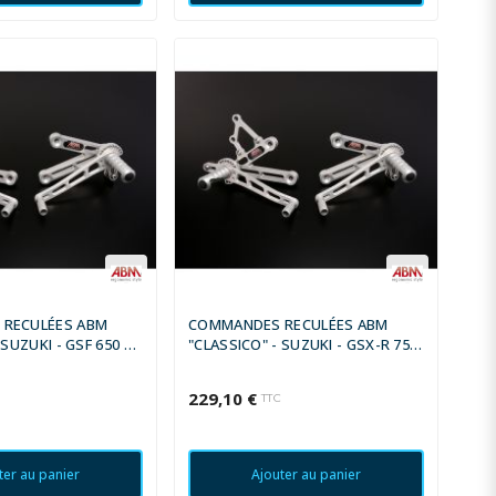
RECULÉES ABM
COMMANDES RECULÉES ABM
 SUZUKI - GSF 650 S
"CLASSICO" - SUZUKI - GSX-R 750
005 - 2006
1988 - 1989
229,10 €
C
TTC
ter au panier
Ajouter au panier