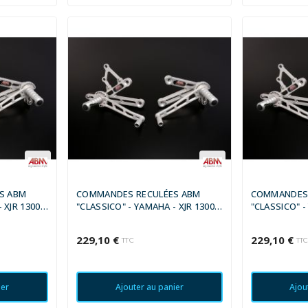
S ABM
COMMANDES RECULÉES ABM
COMMANDES 
 XJR 1300
"CLASSICO" - YAMAHA - XJR 1300
"CLASSICO" -
2001 - 2003
2004 - 2007
229,10 €
229,10 €
TTC
TT
ier
Ajouter au panier
Ajou