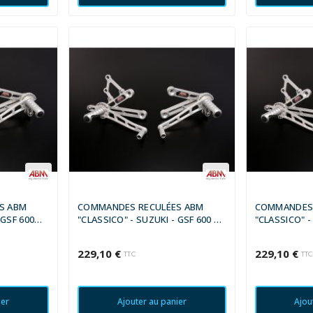
S ABM
COMMANDES RECULÉES ABM
COMMANDES 
 GSF 600
"CLASSICO" - SUZUKI - GSF 600 S
"CLASSICO" -
BANDIT 1995 - 1999
BANDIT 2000 
229,10 €
229,10 €
TTC
TT
ier
Ajouter au panier
Ajou