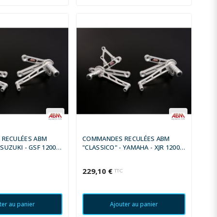
RECULÉES ABM
COMMANDES RECULÉES ABM
 SUZUKI - GSF 1200 S
"CLASSICO" - YAMAHA - XJR 1200
- 2005
1995 - 1998
229,10 €
C
TTC
ter au panier
Ajouter au panier