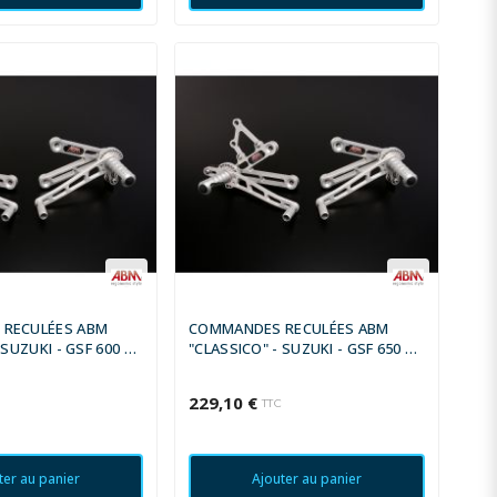
RECULÉES ABM
COMMANDES RECULÉES ABM
 SUZUKI - GSF 600 S
"CLASSICO" - SUZUKI - GSF 650 N
- 2003
BANDIT 2005 - 2006
229,10 €
C
TTC
ter au panier
Ajouter au panier