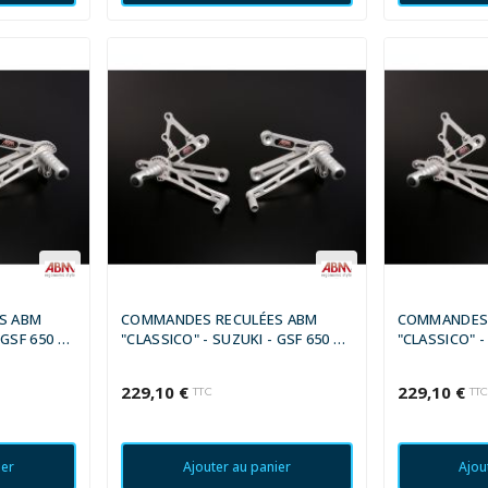
S ABM
COMMANDES RECULÉES ABM
COMMANDES 
 GSF 650 N
"CLASSICO" - SUZUKI - GSF 650 S
"CLASSICO" -
06
BANDIT 2005 - 2006
BANDIT ABS 2
229,10 €
229,10 €
TTC
TT
ier
Ajouter au panier
Ajou