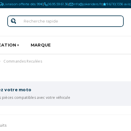
Livraison offerte dès 99€
06.95.59.61.36
info@jokeriders.fr
9.6/10
(1336 avis
|
|
|
CATION
MARQUE
Commandes Reculées
iez votre moto
s pièces compatibles avec votre véhicule
uits