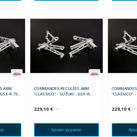
S ABM
COMMANDES RECULÉES ABM
COMMANDES 
 GSX-R 750
"CLASSICO" - SUZUKI - GSX-R
"CLASSICO" -
1100 1989 - 1990
1100 1991 - 
229,10 €
229,10 €
TTC
TT
ier
Ajouter au panier
Ajou