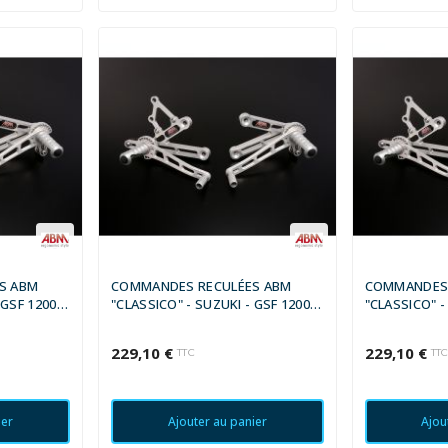
S ABM
COMMANDES RECULÉES ABM
COMMANDES 
 GSF 1200
"CLASSICO" - SUZUKI - GSF 1200 S
"CLASSICO" -
BANDIT 1996 - 2000
BANDIT 2001 
229,10 €
229,10 €
TTC
TT
ier
Ajouter au panier
Ajou