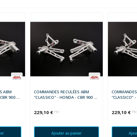
S ABM
COMMANDES RECULÉES ABM
COMMANDES 
 CBR 900 RR
"CLASSICO" - HONDA - CBR 900 RR
"CLASSICO" -
1994 - 1995
1996 - 1997
229,10 €
229,10 €
TTC
TT
ier
Ajouter au panier
Ajou