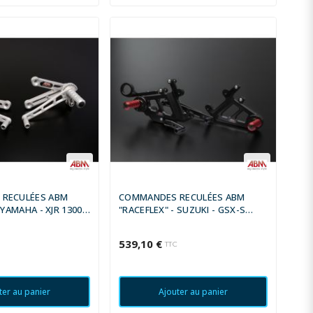
RECULÉES ABM
COMMANDES RECULÉES ABM
 YAMAHA - XJR 1300
"RACEFLEX" - SUZUKI - GSX-S
1000 ABS 2015 -
539,10 €
C
TTC
ter au panier
Ajouter au panier