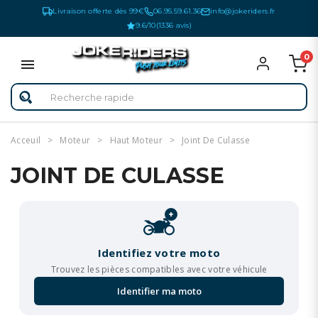
Livraison offerte dès 99€
06.95.59.61.36
info@jokeriders.fr
9.6/10
(1336 avis)
0
Acceuil
Moteur
Haut Moteur
Joint De Culasse
JOINT DE CULASSE
+
Identifiez votre moto
Trouvez les pièces compatibles avec votre véhicule
Identifier ma moto