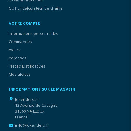
Devenir revendeur
OUTIL : Calculateur de chaîne
VOTRE COMPTE
Informations personnelles
Commandes
Avoirs
Adresses
Pièces justificatives
Mes alertes
INFORMATIONS SUR LE MAGASIN
location_on
Jokeriders.fr
12 Avenue de Cocagne
31560 NAILLOUX
France
info@jokeriders.fr
email