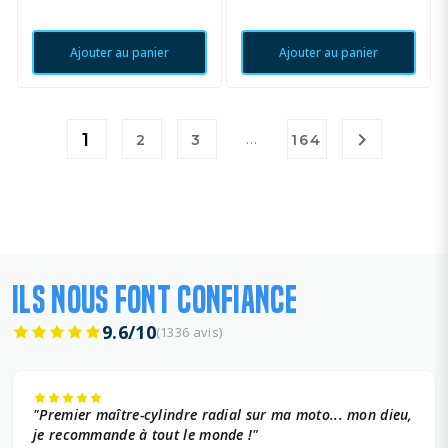
Ajouter au panier
Ajouter au panier

1
…
2
3
164
ILS NOUS FONT CONFIANCE
9.6/10
(1336 avis)
"Premier maître-cylindre radial sur ma moto... mon dieu,
je recommande à tout le monde !"