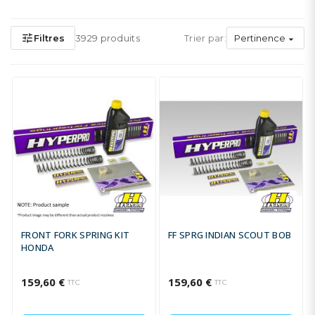
tune
Filtres
3929 produits
Trier par:
Pertinence

FRONT FORK SPRING KIT
FF SPRG INDIAN SCOUT BOB
HONDA
159,60 €
159,60 €
TTC
TTC