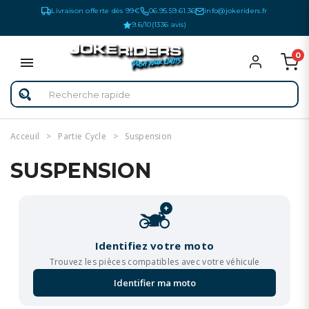
Livraison offerte dès 99€
06.95.59.61.36
info@jokeriders.fr
9.6/10
(1336 avis)
0
Acceuil
Partie Cycle
Suspension
SUSPENSION
+
Identifiez votre moto
Trouvez les pièces compatibles avec votre véhicule
Identifier ma moto