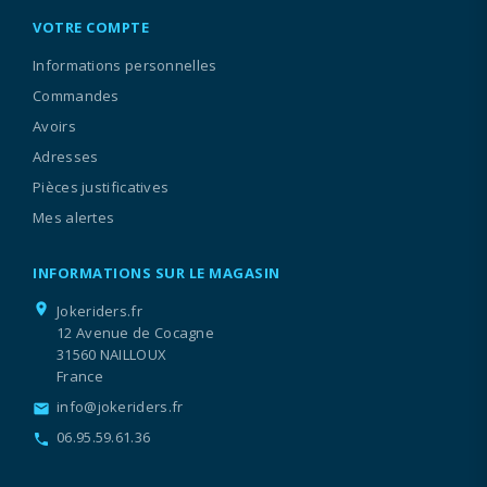
VOTRE COMPTE
Informations personnelles
Commandes
Avoirs
Adresses
Pièces justificatives
Mes alertes
INFORMATIONS SUR LE MAGASIN
location_on
Jokeriders.fr
12 Avenue de Cocagne
31560 NAILLOUX
France
info@jokeriders.fr
email
06.95.59.61.36
call