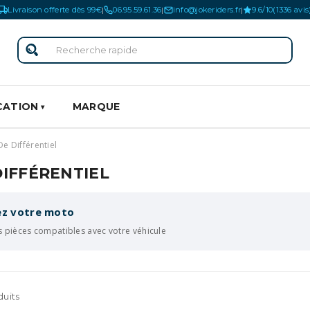
Livraison offerte dès 99€
06.95.59.61.36
info@jokeriders.fr
9.6/10
(1336 avis
|
|
|
CATION
MARQUE
De Différentiel
DIFFÉRENTIEL
iez votre moto
s pièces compatibles avec votre véhicule
duits