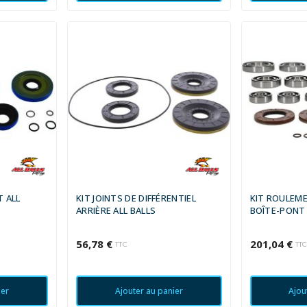
T ALL
KIT JOINTS DE DIFFÉRENTIEL
KIT ROULEME
ARRIÈRE ALL BALLS
BOÎTE-PONT 
56,78 €
201,04 €
TTC
TT
ier
Ajouter au panier
Ajou