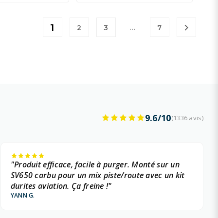
1

…
2
3
7
9.6/10
(1336 avis)
"Produit efficace, facile à purger. Monté sur un
SV650 carbu pour un mix piste/route avec un kit
durites aviation. Ça freine !"
YANN G.