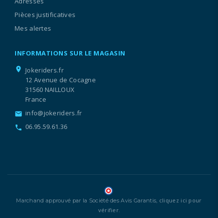
Adresses
Pièces justificatives
Mes alertes
INFORMATIONS SUR LE MAGASIN
location_on
Jokeriders.fr
12 Avenue de Cocagne
31560 NAILLOUX
France
info@jokeriders.fr
email
06.95.59.61.36
call
cliquez ici pour
Marchand approuvé par la Société des Avis Garantis,
vérifier
.