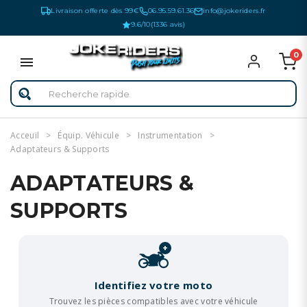
Livraison offerte dès 99€
06.95.59.61.36
info@jokeriders.fr
9.6/10
(1336 avis)
0
Acceuil
Équip. Véhicule
Instrumentation
Adaptateurs & Supports
ADAPTATEURS &
SUPPORTS
+
Identifiez votre moto
Trouvez les pièces compatibles avec votre véhicule