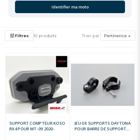
Identifier ma moto
tune
Filtres
10 produits
Trier par:
Pertinence

SUPPORT COMPTEUR KOSO
JEU DE SUPPORTS DAYTONA
RX4 POUR MT-09 2020-
POUR BARRE DE SUPPORT
DE GUIDON - Ø22.2MM