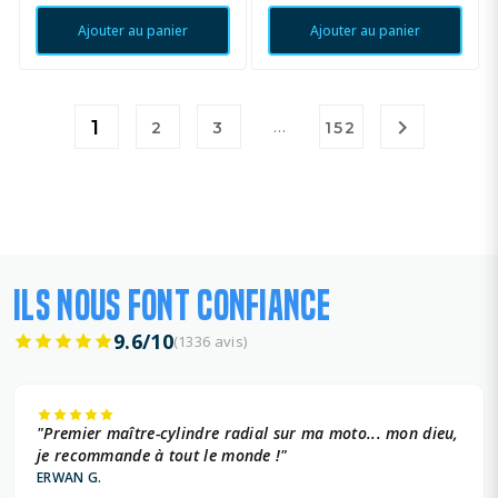
Ajouter au panier
Ajouter au panier

1
…
2
3
152
ILS NOUS FONT CONFIANCE
9.6/10
(1336 avis)
"Premier maître-cylindre radial sur ma moto... mon dieu,
je recommande à tout le monde !"
ERWAN G.