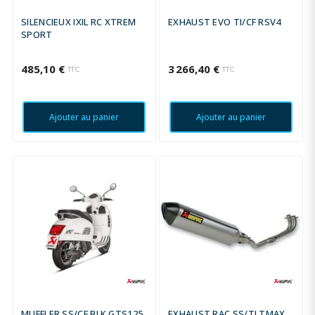
SILENCIEUX IXIL RC XTREM
EXHAUST EVO TI/CF RSV4
SPORT
485,10 €
3 266,40 €
TTC
TTC
Ajouter au panier
Ajouter au panier
MUFFLER SS/CF BLK GTS125
EXHAUST RAC SS/TI TMAX