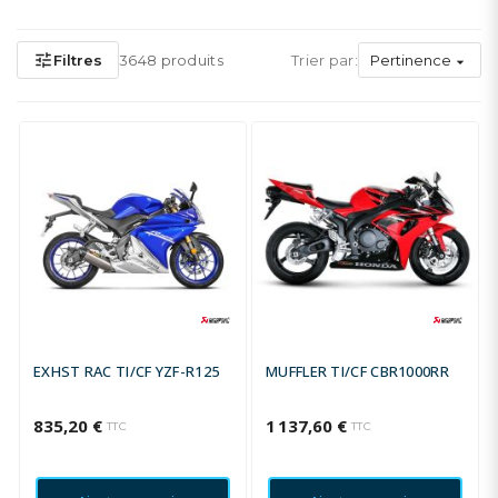
tune
Filtres
3648 produits
Trier par:
Pertinence

EXHST RAC TI/CF YZF-R125
MUFFLER TI/CF CBR1000RR
835,20 €
1 137,60 €
TTC
TTC