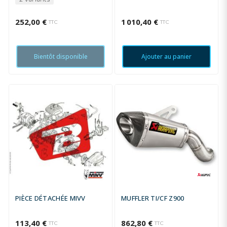
252,00 €
1 010,40 €
TTC
TTC
Bientôt disponible
Ajouter au panier
PIÈCE DÉTACHÉE MIVV
MUFFLER TI/CF Z900
113,40 €
862,80 €
TTC
TTC