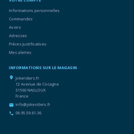
VOTRE COMPTE
Informations personnelles
Commandes
Avoirs
Adresses
Pièces justificatives
Mes alertes
INFORMATIONS SUR LE MAGASIN
location_on
Jokeriders.fr
12 Avenue de Cocagne
31560 NAILLOUX
France
info@jokeriders.fr
email
06.95.59.61.36
call