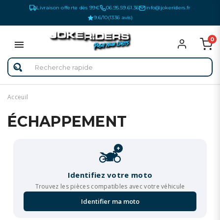
Livraison offerte dès 99€
06.95.59.61.36
info@jokeriders.fr
9.6/10
(1336 avis)
0
Acceuil
ÉCHAPPEMENT
+
Identifiez votre moto
Trouvez les pièces compatibles avec votre véhicule
Identifier ma moto