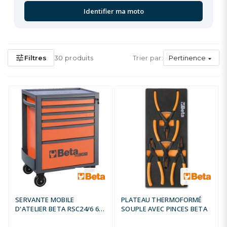
Identifier ma moto
tune
Filtres
30 produits
Trier par:
Pertinence

SERVANTE MOBILE
PLATEAU THERMOFORMÉ
D'ATELIER BETA RSC24/6 6
SOUPLE AVEC PINCES BETA
TIROIRS