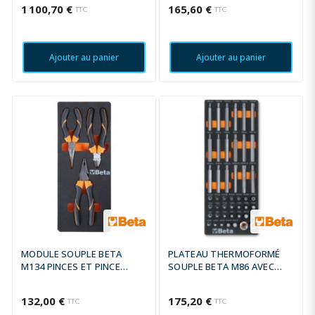
1 100,70 €
165,60 €
TTC
TTC
Ajouter au panier
Ajouter au panier
MODULE SOUPLE BETA
PLATEAU THERMOFORMÉ
M134 PINCES ET PINCE
SOUPLE BETA M86 AVEC
COUPANTE
COMPOSITION D'OUTILS
132,00 €
175,20 €
TTC
TTC