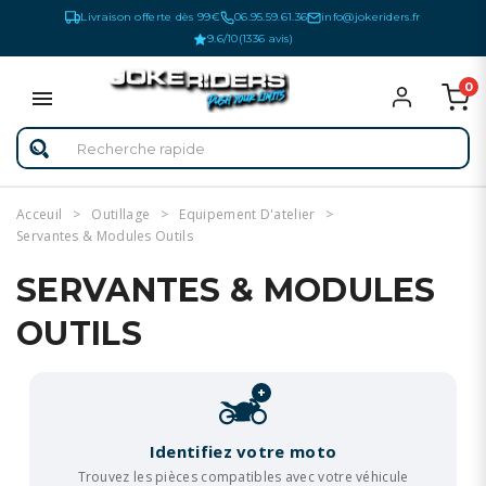
Livraison offerte dès 99€
06.95.59.61.36
info@jokeriders.fr
9.6/10
(1336 avis)
0
Acceuil
Outillage
Equipement D'atelier
Servantes & Modules Outils
SERVANTES & MODULES
OUTILS
+
Identifiez votre moto
Trouvez les pièces compatibles avec votre véhicule