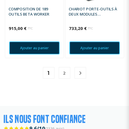
COMPOSITION DE 189
CHARIOT PORTE-OUTILS À
OUTILS BETA WORKER
DEUX MODULES
SUPERPOSABLES BETA
RAL2011 ORANGE
915,00 €
733,20 €
TTC
TTC
Ajouter au panier
Ajouter au panier

1
2
ILS NOUS FONT CONFIANCE
9.6/10
(1336 avis)