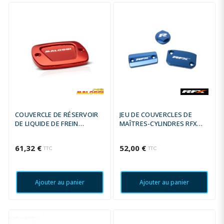
COUVERCLE DE RÉSERVOIR
JEU DE COUVERCLES DE
DE LIQUIDE DE FREIN
MAÎTRES-CYLINDRES RFX
MALOSSI - ROUGE
PRO SERIES - ORANGE /
FREIN ET EMBRAYAGE
61,32 €
52,00 €
TTC
TTC
FORMULA
Ajouter au panier
Ajouter au panier