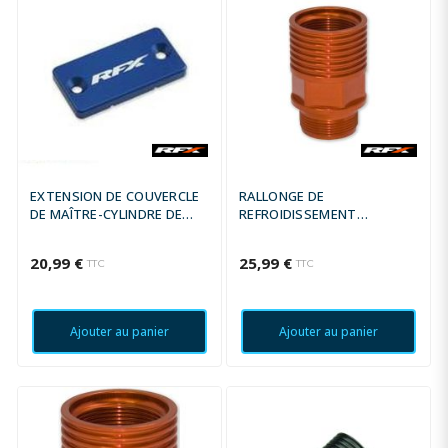
EXTENSION DE COUVERCLE
RALLONGE DE
DE MAÎTRE-CYLINDRE DE
REFROIDISSEMENT
FREIN ARRIÈRE - BLEU
RÉSERVOIR DE FREIN
ARRIÈRE RFX PRO SERIES -
20,99 €
25,99 €
TTC
TTC
NOIR
Ajouter au panier
Ajouter au panier