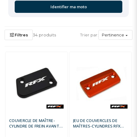
Identifier ma moto
tune
Filtres
34 produits
Trier par:
Pertinence

COUVERCLE DE MAÎTRE-
JEU DE COUVERCLES DE
CYLINDRE DE FREIN AVANT
MAÎTRES-CYLINDRES RFX
RFX PRO SERIES - BLEU
PRO SERIES - ROUGE