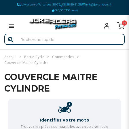
Livraison offerte dès 99€
06.95.59.61.36
info@jokeriders.fr
9.6/10
(1336 avis)
0
Acceuil
Partie Cycle
Commandes
Couvercle Maitre Cylindre
COUVERCLE MAITRE
CYLINDRE
+
Identifiez votre moto
Trouvez les pièces compatibles avec votre véhicule