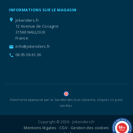
INFORMATIONS SUR LE MAGASIN
location_on
Jokeriders.fr
12 Avenue de Cocagne
31560 NAILLOUX
France
info@jokeriders.fr
email
06.95.59.61.36
call
cliquez ici pour
Marchand approuvé par la Société des Avis Garantis,
vérifier
.
Copyright © 2026 - Jokeriders.fr
9.6
Mentions légales
CGV
Gestion des cookies
-
-
/10
1336 avis