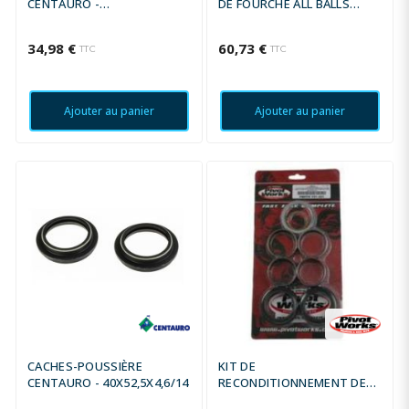
CENTAURO -
DE FOURCHE ALL BALLS
41X53,5/53X4,8MM
KAWASAKI KX125/YAMAHA
YZ125
34,98 €
60,73 €
TTC
TTC
Ajouter au panier
Ajouter au panier
CACHES-POUSSIÈRE
KIT DE
CENTAURO - 40X52,5X4,6/14
RECONDITIONNEMENT DE
FOURCHE CROSS POUR