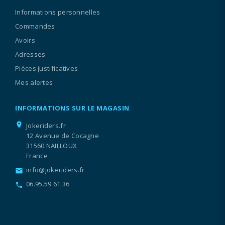
Informations personnelles
Commandes
Avoirs
Adresses
Pièces justificatives
Mes alertes
INFORMATIONS SUR LE MAGASIN
location_on
Jokeriders.fr
12 Avenue de Cocagne
31560 NAILLOUX
France
info@jokeriders.fr
email
06.95.59.61.36
call