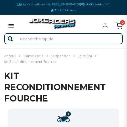
Livraison offerte dès 99€
06.95.59.61.36
info@jokeriders.fr
9.6/10
(1336 avis)
0
Acceuil
Partie Cycle
Suspension
Joint Spi
Kit Reconditionnement Fourche
KIT
RECONDITIONNEMENT
FOURCHE
+