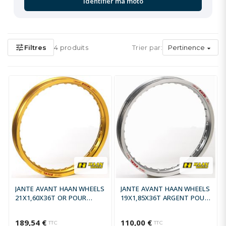
Identifier ma moto
tune
Filtres
4 produits
Trier par:
Pertinence

JANTE AVANT HAAN WHEELS
JANTE AVANT HAAN WHEELS
21X1,60X36T OR POUR
19X1,85X36T ARGENT POUR
MOYEU ORIGINE
MOYEU ORIGINE
189,54 €
110,00 €
TTC
TTC