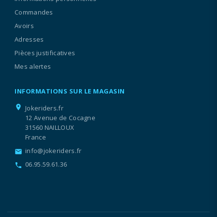
Commandes
Avoirs
Adresses
Pièces justificatives
Mes alertes
INFORMATIONS SUR LE MAGASIN
location_on
Jokeriders.fr
12 Avenue de Cocagne
31560 NAILLOUX
France
info@jokeriders.fr
email
06.95.59.61.36
call