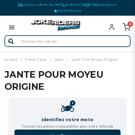
Livraison offerte dès 99€
06.95.59.61.36
info@jokeriders.fr
9.6/10
(1335 avis)
0
Acceuil
Partie Cycle
Jante
Jante Pour Moyeu Origine
JANTE POUR MOYEU
ORIGINE
+
Identifiez votre moto
Trouvez les pièces compatibles avec votre véhicule