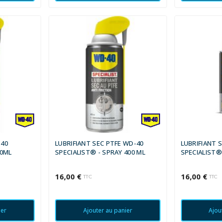
-40
LUBRIFIANT SEC PTFE WD-40
LUBRIFIANT 
00ML
SPECIALIST® - SPRAY 400 ML
SPECIALIST®
16,00 €
16,00 €
TTC
TTC
ier
Ajouter au panier
Ajou