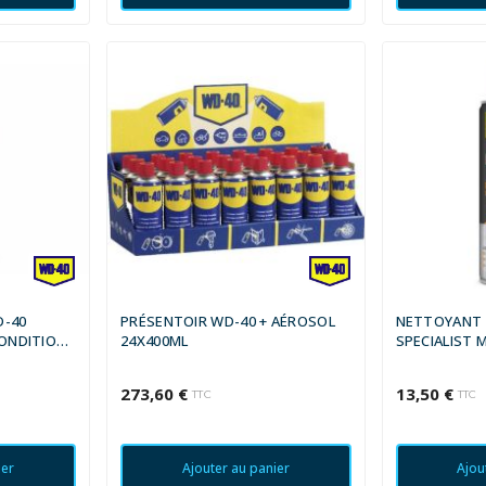
D-40
PRÉSENTOIR WD-40 + AÉROSOL
NETTOYANT 
ONDITIONS
24X400ML
SPECIALIST 
ML
273,60 €
13,50 €
TTC
TTC
ier
Ajouter au panier
Ajou