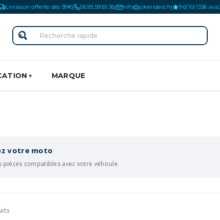
Livraison offerte dès 99€
06.95.59.61.36
info@jokeriders.fr
9.6/10
(1336 avis
|
|
|
CATION
MARQUE
iez votre moto
s pièces compatibles avec votre véhicule
its