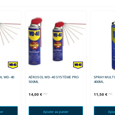
OL WD-40
AÉROSOL WD-40 SYSTÈME PRO
SPRAY MULTI
500ML
400ML
14,00 €
11,50 €
TTC
TTC
ier
Ajouter au panier
Ajou