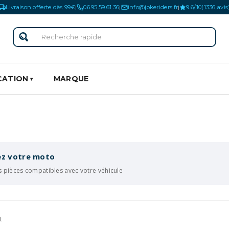
Livraison offerte dès 99€
06.95.59.61.36
info@jokeriders.fr
9.6/10
(1336 avis
|
|
|
CATION
MARQUE
iez votre moto
s pièces compatibles avec votre véhicule
t