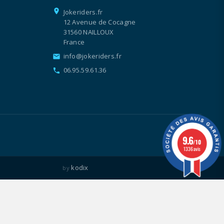
location_on
Jokeriders.fr
12 Avenue de Cocagne
31560 NAILLOUX
France
info@jokeriders.fr
email
06.95.59.61.36
call
9.6
/10
1336 avis
kodix
by