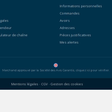
Informations personnelles
Commandes
égales
Avoirs
vendeur
Adresses
culateur de chaîne
Pièces justificatives
Mes alertes
cliquez ici pour vérifier
Marchand approuvé par la Société des Avis Garantis,
.
Mentions légales
CGV
Gestion des cookies
-
-