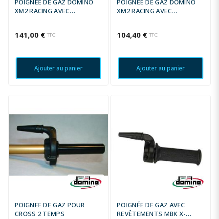
POIGNÉE DE GAZ DOMINO
POIGNÉE DE GAZ DOMINO
XM2 RACING AVEC
XM2 RACING AVEC
REVÊTEMENTS A010 -
REVÊTEMENTS A450 -
OR/NOIR
NOIR/ROUGE
141,00 €
104,40 €
TTC
TTC
Ajouter au panier
Ajouter au panier
POIGNEE DE GAZ POUR
POIGNÉE DE GAZ AVEC
CROSS 2 TEMPS
REVÊTEMENTS MBK X-