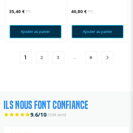
POWER '03 - YAMAHA TZR50
'03
35,40 €
40,80 €
TTC
TTC
Ajouter au panier
Ajouter au panier

1
…
2
3
8
ILS NOUS FONT CONFIANCE
9.6/10
(1336 avis)