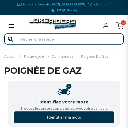
Livraison offerte dès 99€
06.95.59.61.36
info@jokeriders.fr
9.6/10
(1336 avis)
0
Acceuil
Partie Cycle
Commandes
Poignée De Gaz
POIGNÉE DE GAZ
+
Identifiez votre moto
Trouvez les pièces compatibles avec votre véhicule
Identifier ma moto