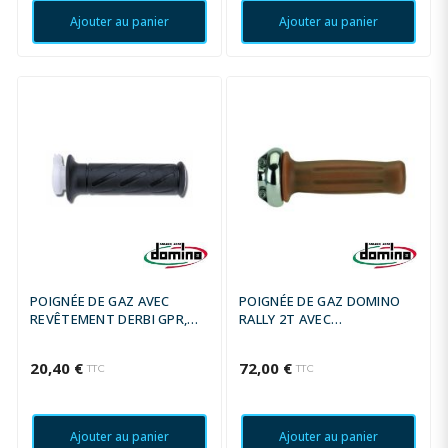
Ajouter au panier
Ajouter au panier
POIGNÉE DE GAZ AVEC
POIGNÉE DE GAZ DOMINO
REVÊTEMENT DERBI GPR,
RALLY 2T AVEC
NUDE 50,125, BURGMANN
REVETEMENT
600/125-250 GN/VL 250-400
20,40 €
72,00 €
TTC
TTC
TUX
Ajouter au panier
Ajouter au panier