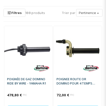
tune
Filtres
188 produits
Trier par:
Pertinence

POIGNÉE DE GAZ DOMINO
POIGNEE ROUTE OR
RIDE BY WIRE - YAMAHA R1
DOMINO POUR 4 TEMPS
TIRAGE RAPIDE
478,80 €
72,00 €
TTC
TTC