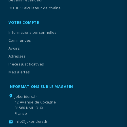
Devenir revendeur
OUTIL : Calculateur de chaîne
VOTRE COMPTE
Informations personnelles
Commandes
Avoirs
Adresses
Pièces justificatives
Mes alertes
INFORMATIONS SUR LE MAGASIN
location_on
Jokeriders.fr
12 Avenue de Cocagne
31560 NAILLOUX
France
info@jokeriders.fr
email