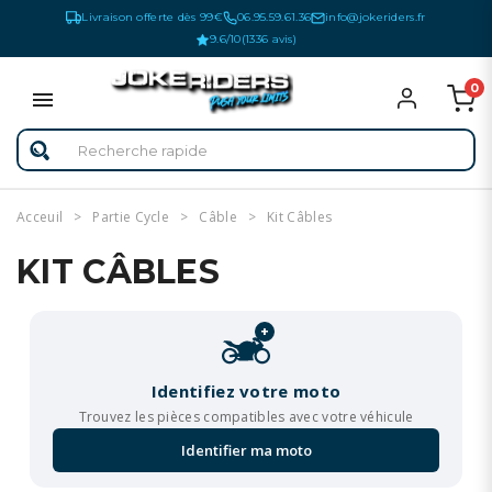
Livraison offerte dès 99€
06.95.59.61.36
info@jokeriders.fr
9.6/10
(1336 avis)
0
Acceuil
Partie Cycle
Câble
Kit Câbles
KIT CÂBLES
+
Identifiez votre moto
Trouvez les pièces compatibles avec votre véhicule
Identifier ma moto