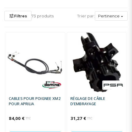
tune
Filtres
73 produits
Trier par:
Pertinence

CABLES POUR POIGNEE XM2
RÉGLAGE DE CÂBLE
POUR APRILIA
D’EMBRAYAGE
84,00 €
31,27 €
TTC
TTC