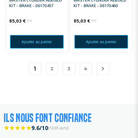
MASTER CYLINDER REBUILD
MASTER CYLINDER REBUILD
KIT - BRAKE - 06170457
KIT - BRAKE - 06170460
85,03 €
85,03 €
TTC
TTC
Ajouter au panier
Ajouter au panier

1
2
3
4
ILS NOUS FONT CONFIANCE
9.6/10
(1336 avis)