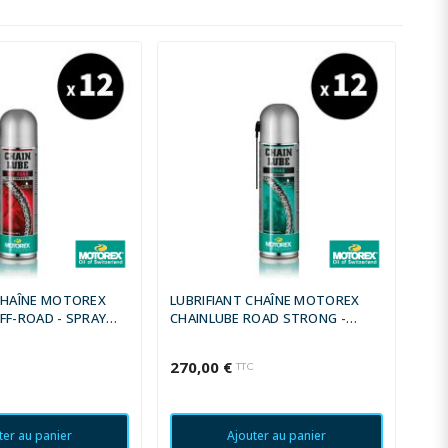
CHAÎNE MOTOREX
LUBRIFIANT CHAÎNE MOTOREX
FF-ROAD - SPRAY
CHAINLUBE ROAD STRONG -
SPRAY 500ML (X12)
270,00 €
C
TTC
ter au panier
Ajouter au panier