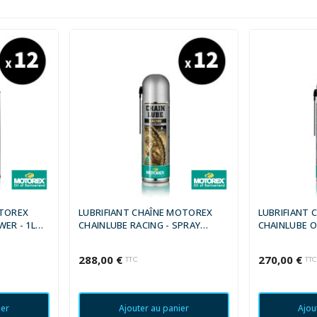
OTOREX
LUBRIFIANT CHAÎNE MOTOREX
LUBRIFIANT 
WER - 1L
CHAINLUBE RACING - SPRAY
CHAINLUBE O
500ML (X12)
500ML (X12)
288,00 €
270,00 €
TTC
TT
ier
Ajouter au panier
Ajou