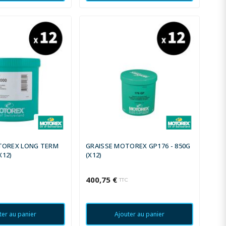
TOREX LONG TERM
GRAISSE MOTOREX GP176 - 850G
X12)
(X12)
400,75 €
C
TTC
ter au panier
Ajouter au panier