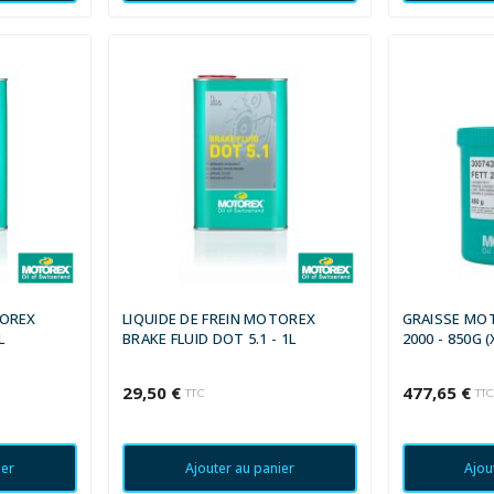
TOREX
LIQUIDE DE FREIN MOTOREX
GRAISSE MO
L
BRAKE FLUID DOT 5.1 - 1L
2000 - 850G (
29,50 €
477,65 €
TTC
TT
ier
Ajouter au panier
Ajou