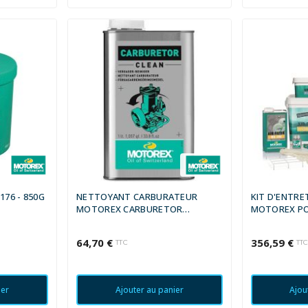
76 - 850G
NETTOYANT CARBURATEUR
KIT D'ENTRE
MOTOREX CARBURETOR
MOTOREX POU
CLEANER - 1L
(X2)
64,70 €
356,59 €
TTC
TT
ier
Ajouter au panier
Ajou