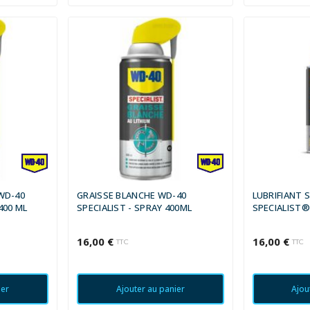
 WD-40
GRAISSE BLANCHE WD-40
LUBRIFIANT 
400 ML
SPECIALIST - SPRAY 400ML
SPECIALIST®
16,00 €
16,00 €
TTC
TTC
ier
Ajouter au panier
Ajou