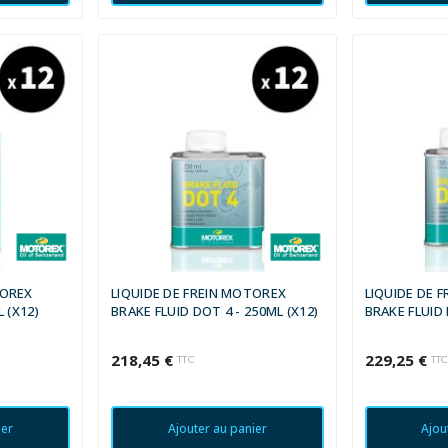
TOREX
LIQUIDE DE FREIN MOTOREX
LIQUIDE DE 
L (X12)
BRAKE FLUID DOT 4 - 250ML (X12)
BRAKE FLUID 
(X12)
218,45 €
229,25 €
TTC
TT
ier
Ajouter au panier
Ajou