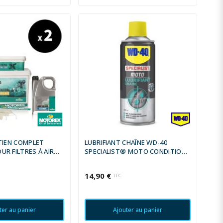
TIEN COMPLET
LUBRIFIANT CHAÎNE WD-40
R FILTRES À AIR
SPECIALIST® MOTO CONDITIONS
SÈCHES - SPRAY 400 ML
14,90 €
C
TTC
ter au panier
Ajouter au panier