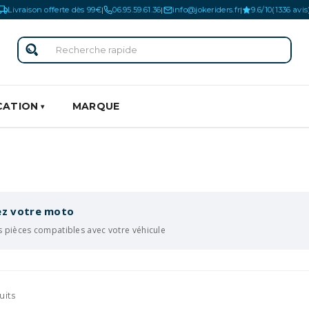
Livraison offerte dès 99€
06.95.59.61.36
info@jokeriders.fr
9.6/10
(1336 avis
|
|
|
CATION
MARQUE
iez votre moto
s pièces compatibles avec votre véhicule
uits