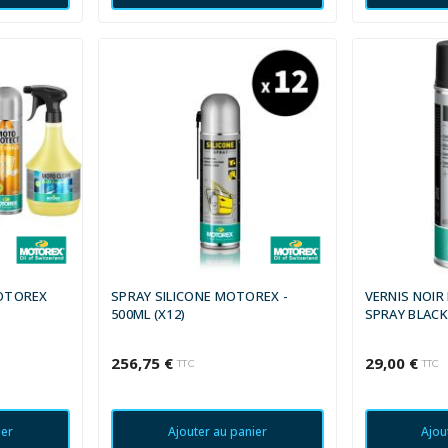
MOTOREX
SPRAY SILICONE MOTOREX -
VERNIS NOI
500ML (X12)
SPRAY BLACK
256,75 €
29,00 €
TTC
TTC
ier
Ajouter au panier
Ajou