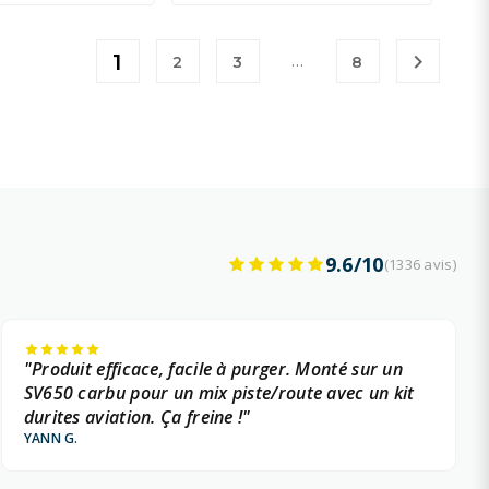
1

…
2
3
8
9.6/10
(1336 avis)
"Produit efficace, facile à purger. Monté sur un
SV650 carbu pour un mix piste/route avec un kit
durites aviation. Ça freine !"
YANN G.