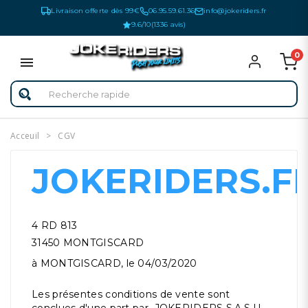
Livraison offerte dès 99€
06.95.59.61.36
info@jokeriders.fr
9.6/10
(1336 avis)
0
Acceuil
CGV
JOKERIDERS.F
4 RD 813
31450 MONTGISCARD
à MONTGISCARD, le 04/03/2020
Les présentes conditions de vente sont