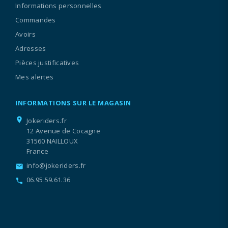
Informations personnelles
Commandes
Avoirs
Adresses
Pièces justificatives
Mes alertes
INFORMATIONS SUR LE MAGASIN
location_on
Jokeriders.fr
12 Avenue de Cocagne
31560 NAILLOUX
France
info@jokeriders.fr
email
06.95.59.61.36
call