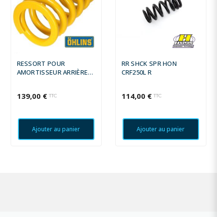
RESSORT POUR
RR SHCK SPR HON
AMORTISSEUR ARRIÈRE
CRF250L R
OHLINS TTX36 & TTX GP
- TARAGE : 105 N/MM
139,00 €
114,00 €
TTC
TTC
Ajouter au panier
Ajouter au panier