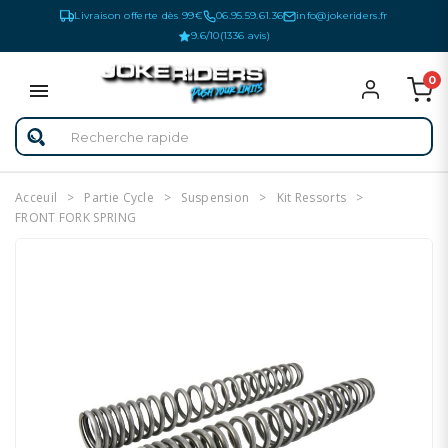
Livraison offerte dès 99€
06.95.59.61.36
info@jokeriders.fr
9.6/10
(1336 avis)
0
Acceuil
Partie Cycle
Suspension
Kit Ressorts
FRONT FORK SPRING