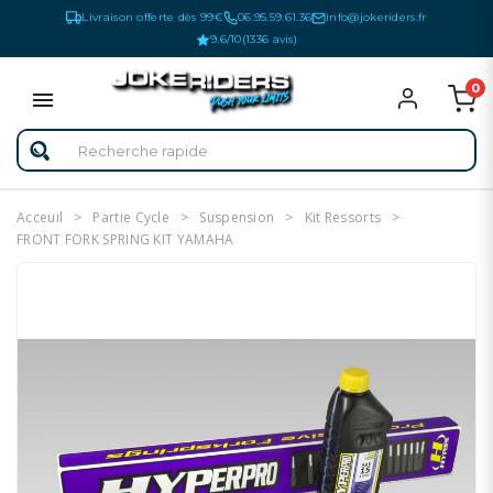
Livraison offerte dès 99€
06.95.59.61.36
info@jokeriders.fr
9.6/10
(1336 avis)
0
Acceuil
Partie Cycle
Suspension
Kit Ressorts
FRONT FORK SPRING KIT YAMAHA