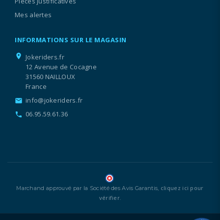
Pièces justificatives
Mes alertes
INFORMATIONS SUR LE MAGASIN
location_on
Jokeriders.fr
12 Avenue de Cocagne
31560 NAILLOUX
France
info@jokeriders.fr
email
06.95.59.61.36
call
cliquez ici pour
Marchand approuvé par la Société des Avis Garantis,
vérifier
.