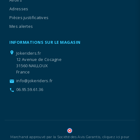
Avoirs
Adresses
Pièces justificatives
Mes alertes
INFORMATIONS SUR LE MAGASIN
location_on
Jokeriders.fr
12 Avenue de Cocagne
31560 NAILLOUX
France
info@jokeriders.fr
email
06.95.59.61.36
call
cliquez ici pour
Marchand approuvé par la Société des Avis Garantis,