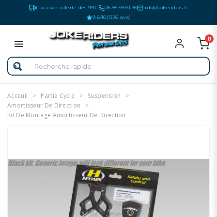
Livraison offerte dès 99€
06.95.59.61.36
info@jokeriders.fr
9.6/10
(1336 avis)
0
Acceuil
Partie Cycle
Suspension
Amortisseur De Direction
Kit De Montage Amortisseur De Direction