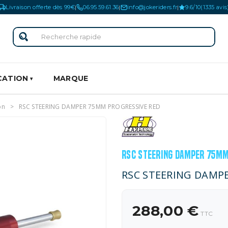
Livraison offerte dès 99€
06.95.59.61.36
info@jokeriders.fr
9.6/10
(1335 avis
|
|
|
CATION
MARQUE
on
RSC STEERING DAMPER 75MM PROGRESSIVE RED
RSC STEERING DAMPER 75MM
RSC STEERING DAMP
288,00 €
TTC