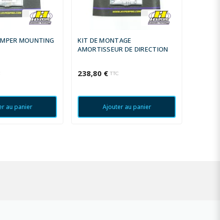
AMPER MOUNTING
KIT DE MONTAGE
AMORTI
AMORTISSEUR DE DIRECTION
GPR V4
07 BLE
238,80 €
760,00
C
TTC
er au panier
Ajouter au panier