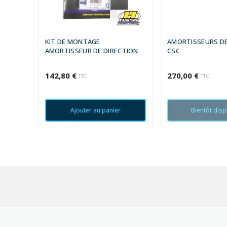
TRIUMPH 675 +
YAMAHA 599 +
KIT DE MONTAGE
AMORTISSEURS DE
YAMAHA 998 +
AMORTISSEUR DE DIRECTION
CSC
142,80 €
270,00 €
TTC
TTC
Ajouter au panier
Bientôt disp