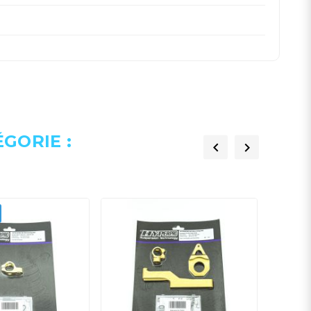
GORIE :

