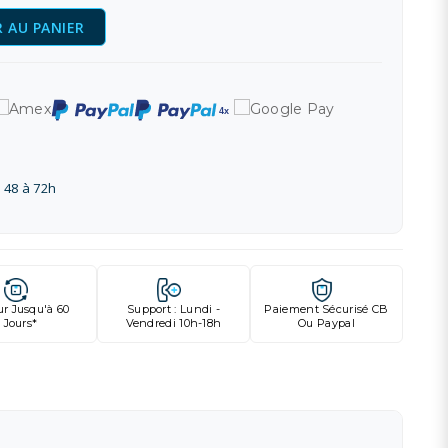
 AU PANIER
 48 à 72h
ur Jusqu'à 60
Support : Lundi -
Paiement Sécurisé CB
Jours*
Vendredi 10h-18h
Ou Paypal