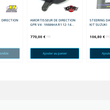
 DIRECTION
AMORTISSEUR DE DIRECTION
STEERING D
GPR V4 - YAMAHA R1 12-14
KIT SUZUKI
NOIR
770,00 €
106,80 €
TTC
TT
onible
Ajouter au panier
Ajout