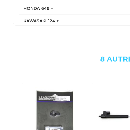
HONDA 649 +
KAWASAKI 124 +
KAWASAKI 125 +
KAWASAKI 599 +
8 AUTR
KAWASAKI 636 +
KAWASAKI 899 +
KTM 1195 +
KTM 1301 +
SUZUKI 999 +
TRIUMPH 1050 +