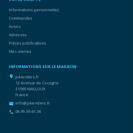
Informations personnelles
Commandes
Avoirs
Adresses
Pièces justificatives
Mes alertes
INFORMATIONS SUR LE MAGASIN
location_on
Jokeriders.fr
12 Avenue de Cocagne
31560 NAILLOUX
France
info@jokeriders.fr
email
06.95.59.61.36
call