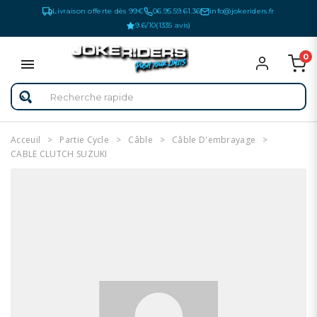
Livraison offerte dès 99€
06.95.59.61.36
info@jokeriders.fr
9.6/10
(1335 avis)
0
Acceuil
Partie Cycle
Câble
Câble D'embrayage
CABLE CLUTCH SUZUKI