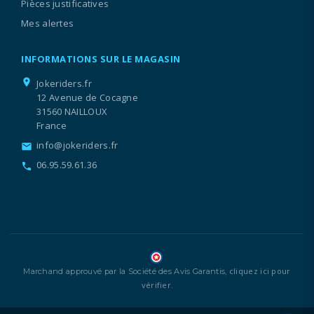
Pièces justificatives
Mes alertes
INFORMATIONS SUR LE MAGASIN
location_on
Jokeriders.fr
12 Avenue de Cocagne
31560 NAILLOUX
France
info@jokeriders.fr
email
06.95.59.61.36
call
cliquez ici pour
Marchand approuvé par la Société des Avis Garantis,
vérifier
.