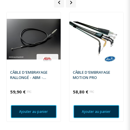


CÂBLE D'EMBRAYAGE
CÂBLE D'EMBRAYAGE
RALLONGÉ - ABM -
MOTION PRO
KAWASAKI ZX-10 R ´06-07
59,90 €
58,80 €
TTC
TTC
Ajouter au panier
Ajouter au panier