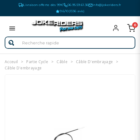
Livraison offerte dès 99€
06.95.59.61.36
info@jokeriders.fr
9.6/10
(1336 avis)
0
Acceuil
Partie Cycle
Câble
Câble D'embrayage
Câble D'embrayage