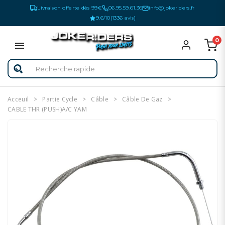
Livraison offerte dès 99€
06.95.59.61.36
info@jokeriders.fr
9.6/10
(1336 avis)
0
Acceuil
Partie Cycle
Câble
Câble De Gaz
CABLE THR (PUSH)A/C YAM