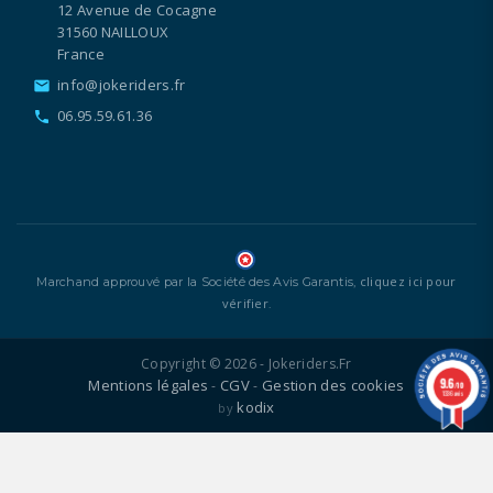
12 Avenue de Cocagne
31560 NAILLOUX
France
info@jokeriders.fr
email
06.95.59.61.36
call
cliquez ici pour
Marchand approuvé par la Société des Avis Garantis,
vérifier
.
Copyright © 2026 - Jokeriders.fr
9.6
Mentions légales
CGV
Gestion des cookies
-
-
/10
1336 avis
kodix
by