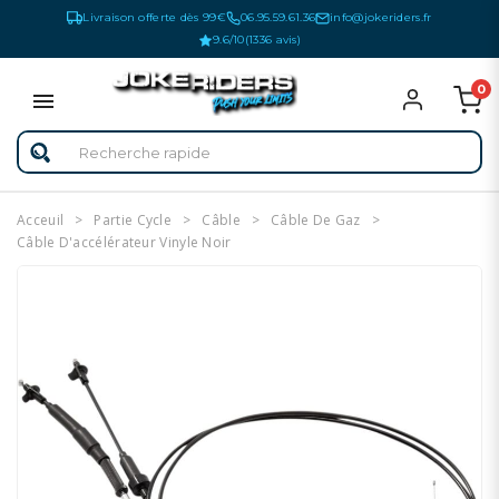
Livraison offerte dès 99€
06.95.59.61.36
info@jokeriders.fr
9.6/10
(1336 avis)
0
Acceuil
Partie Cycle
Câble
Câble De Gaz
Câble D'accélérateur Vinyle Noir