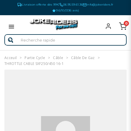
Livraison offerte dès 99€
06.95.59.61.36
info@jokeriders.fr
9.6/10
(1336 avis)
0
Acceuil
Partie Cycle
Câble
Câble De Gaz
THROTTLE CABLE SXF250/450 16-1