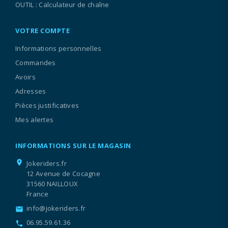
OUTIL : Calculateur de chaîne
VOTRE COMPTE
Informations personnelles
Commandes
Avoirs
Adresses
Pièces justificatives
Mes alertes
INFORMATIONS SUR LE MAGASIN
location_on
Jokeriders.fr
12 Avenue de Cocagne
31560 NAILLOUX
France
info@jokeriders.fr
email
06.95.59.61.36
call