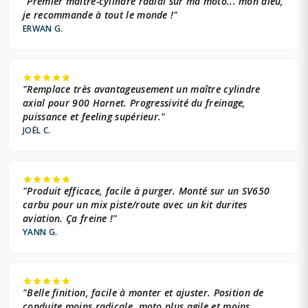
"Premier maître-cylindre radial sur ma moto... mon dieu,
je recommande à tout le monde !"
ERWAN G.
"Remplace très avantageusement un maître cylindre
axial pour 900 Hornet. Progressivité du freinage,
puissance et feeling supérieur."
JOËL C.
"Produit efficace, facile à purger. Monté sur un SV650
carbu pour un mix piste/route avec un kit durites
aviation. Ça freine !"
YANN G.
"Belle finition, facile à monter et ajuster. Position de
conduite moins radicale, moto plus agile et moins