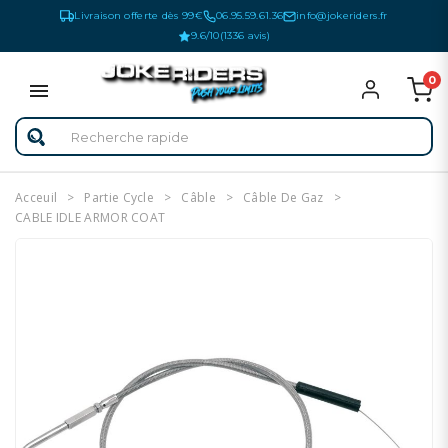
Livraison offerte dès 99€
06.95.59.61.36
info@jokeriders.fr
9.6/10
(1336 avis)
0
Acceuil
Partie Cycle
Câble
Câble De Gaz
CABLE IDLE ARMOR COAT