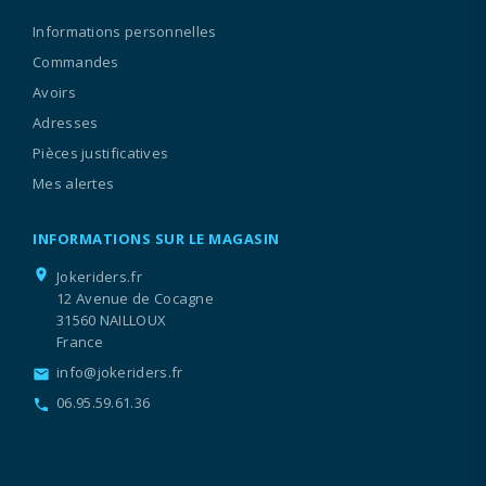
Informations personnelles
Commandes
Avoirs
Adresses
Pièces justificatives
Mes alertes
INFORMATIONS SUR LE MAGASIN
location_on
Jokeriders.fr
12 Avenue de Cocagne
31560 NAILLOUX
France
info@jokeriders.fr
email
06.95.59.61.36
call