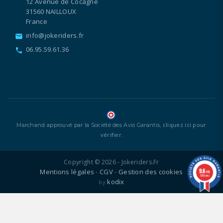
12 Avenue de Cocagne
31560 NAILLOUX
France
info@jokeriders.fr
email
06.95.59.61.36
call
cliquez ici pour
Marchand approuvé par la Société des Avis Garantis,
vérifier
.
Copyright © 2026 - Jokeriders.fr
9.6
Mentions légales
CGV
Gestion des cookies
-
-
/10
1336 avis
kodix
by