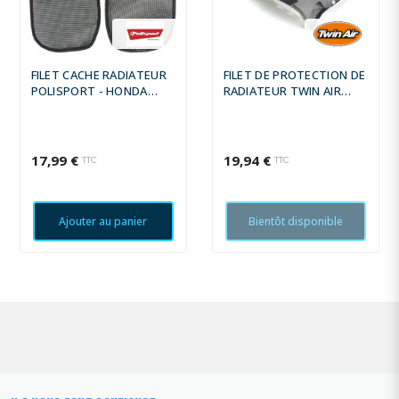
FILET CACHE RADIATEUR
FILET DE PROTECTION DE
POLISPORT - HONDA
RADIATEUR TWIN AIR
CRF450R/RX
NYLON - YAMAHA YZ65
17,99 €
19,94 €
TTC
TTC
Ajouter au panier
Bientôt disponible