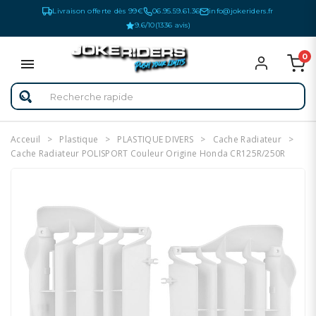
Livraison offerte dès 99€
06.95.59.61.36
info@jokeriders.fr
9.6/10
(1336 avis)
0
Acceuil
Plastique
PLASTIQUE DIVERS
Cache Radiateur
Cache Radiateur POLISPORT Couleur Origine Honda CR125R/250R