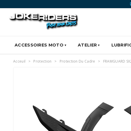
ACCESSOIRES MOTO
ATELIER
LUBRIFI
Acceuil
Protection
Protection Du Cadre
FRAMGUARD SX2