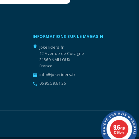
INFORMATIONS SUR LE MAGASIN
location_on
Jokeriders.fr
12 Avenue de Cocagne
31560 NAILLOUX
France
info@jokeriders.fr
email
06.95.59.61.36
call
9.6
/10
1336 avis