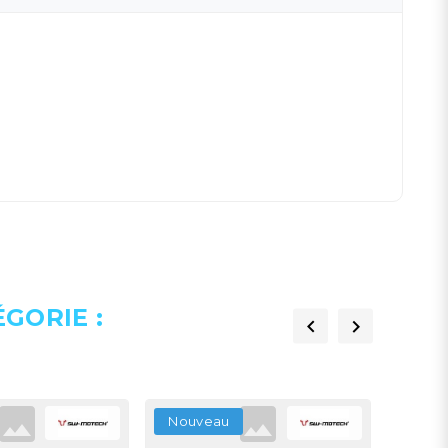
GORIE :


Nouveau
Nouv