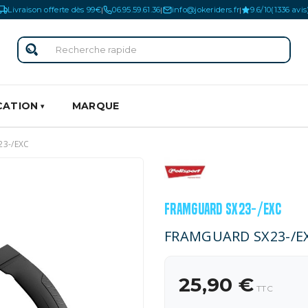
Livraison offerte dès 99€
06.95.59.61.36
info@jokeriders.fr
9.6/10
(1336 avis
|
|
|
CATION
MARQUE
3-/EXC
FRAMGUARD SX23-/EXC
FRAMGUARD SX23-/EX
25,90 €
TTC