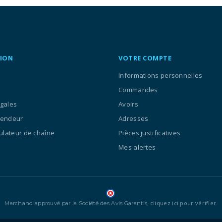
ION
VOTRE COMPTE
Informations personnelles
Commandes
égales
Avoirs
vendeur
Adresses
culateur de chaîne
Pièces justificatives
Mes alertes
cliquez ici pour vérifier
Marchand approuvé par la Société des Avis Garantis,
.