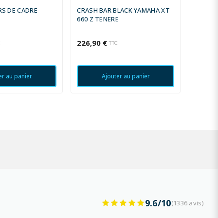
ERS DE CADRE
CRASH BAR BLACK YAMAHA XT
CRASH 
660 Z TENERE
BMW R 
226,90 €
342,85
C
TTC
er au panier
Ajouter au panier
9.6/10
(1336 avis)