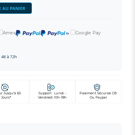
 AU PANIER
 48 à 72h
ur Jusqu'à 60
Support : Lundi -
Paiement Sécurisé CB
Jours*
Vendredi 10h-18h
Ou Paypal