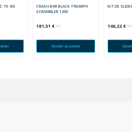
C 19- BK
CRASH BAR BLACK TRIUMPH
KIT DE SLID
SCRAMBLER 1200
181,51 €
146,22 €
TTC
TT
panier
Ajouter au panier
Ajout