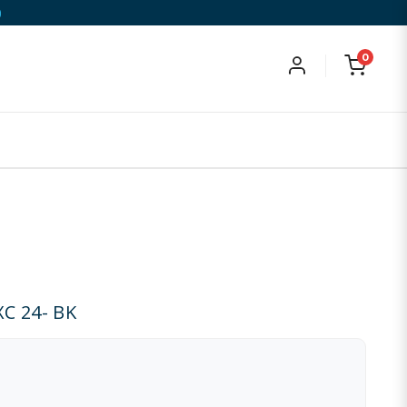
)
0
C 24- BK