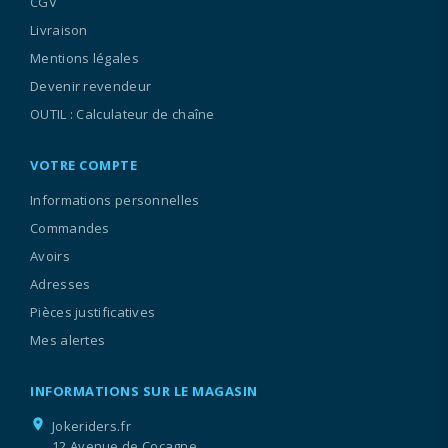
CGV
Livraison
Mentions légales
Devenir revendeur
OUTIL : Calculateur de chaîne
VOTRE COMPTE
Informations personnelles
Commandes
Avoirs
Adresses
Pièces justificatives
Mes alertes
INFORMATIONS SUR LE MAGASIN
location_on
Jokeriders.fr
12 Avenue de Cocagne