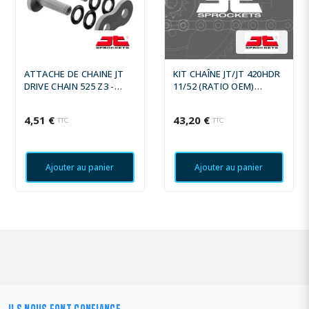
ATTACHE DE CHAINE JT
KIT CHAÎNE JT/JT 420HDR
DRIVE CHAIN 525 Z3 -
11/52 (RATIO OEM)
JOINTS X-RING -
RENFORCÉ - COURONNE
ATTACHE À RIVETER
ACIER STANDARD
4,51 €
43,20 €
TTC
TTC
Ajouter au panier
Ajouter au panier