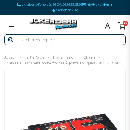
Livraison offerte dès 99€
06.95.59.61.36
info@jokeriders.fr
9.6/10
(1336 avis)
0
Acceuil
Partie Cycle
Transmission
Chaine
Chaîne De Transmission Renforcée À Joints Toriques 428 X1R Joint X