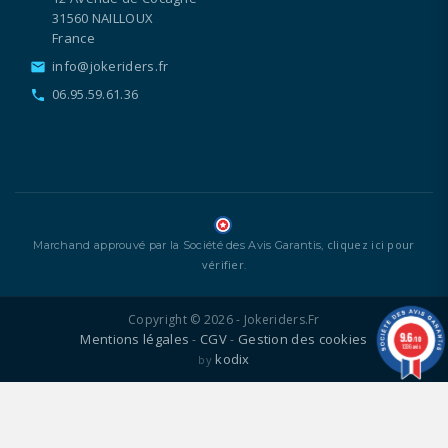
31560 NAILLOUX
France
info@jokeriders.fr
email
06.95.59.61.36
call
cliquez ici pour
Marchand approuvé par la Société des Avis Garantis,
vérifier
.
Copyright © 2026 - Jokeriders.fr
9.6
Mentions légales
CGV
Gestion des cookies
-
-
/10
1336 avis
kodix
by