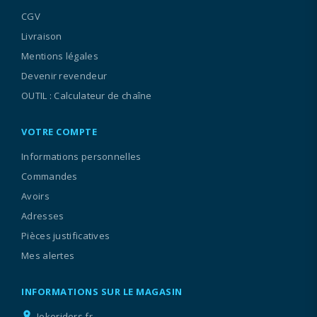
CGV
Livraison
Mentions légales
Devenir revendeur
OUTIL : Calculateur de chaîne
VOTRE COMPTE
Informations personnelles
Commandes
Avoirs
Adresses
Pièces justificatives
Mes alertes
INFORMATIONS SUR LE MAGASIN
location_on
Jokeriders.fr