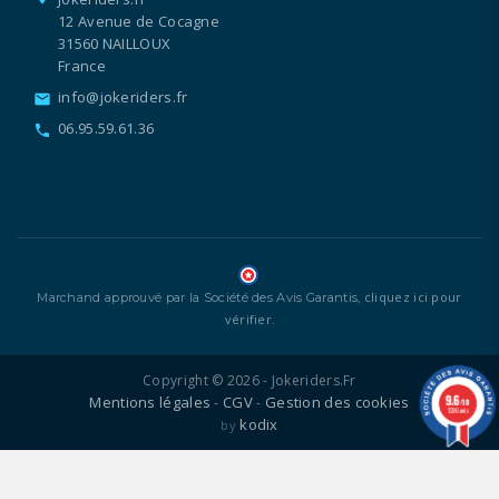
12 Avenue de Cocagne
31560 NAILLOUX
France
info@jokeriders.fr
email
06.95.59.61.36
call
cliquez ici pour
Marchand approuvé par la Société des Avis Garantis,
vérifier
.
Copyright © 2026 - Jokeriders.fr
9.6
Mentions légales
CGV
Gestion des cookies
-
-
/10
1336 avis
kodix
by