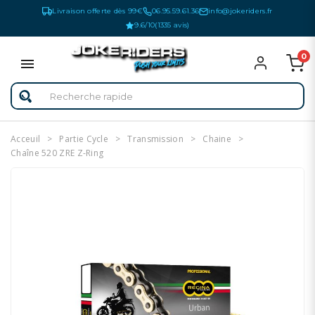
Livraison offerte dès 99€
06.95.59.61.36
info@jokeriders.fr
9.6/10
(1335 avis)
0
Acceuil
Partie Cycle
Transmission
Chaine
Chaîne 520 ZRE Z-Ring