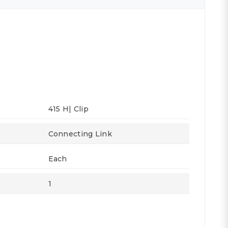
415 H| Clip
Connecting Link
Each
1