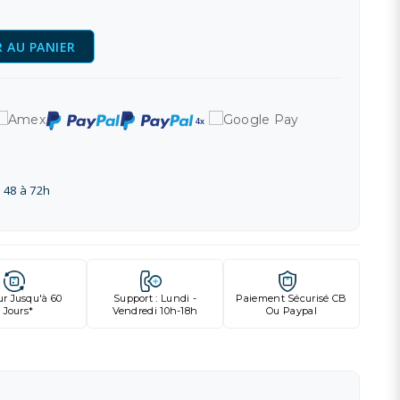
 AU PANIER
 48 à 72h
ur Jusqu'à 60
Support : Lundi -
Paiement Sécurisé CB
Jours*
Vendredi 10h-18h
Ou Paypal