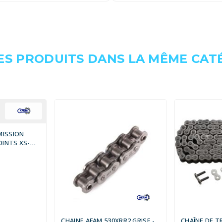
ES PRODUITS DANS LA MÊME CATÉ
MISSION
OINTS XS-
 RIVETER
CHAINE AFAM 530XRR2 GRISE -
CHAÎNE DE 