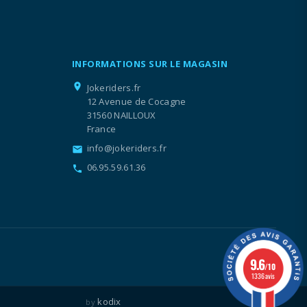
INFORMATIONS SUR LE MAGASIN
location_on
Jokeriders.fr
12 Avenue de Cocagne
31560 NAILLOUX
France
info@jokeriders.fr
email
06.95.59.61.36
call
9.6
/10
1336 avis
kodix
by