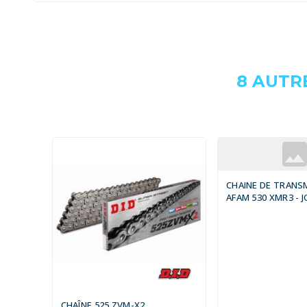
8 AUTR
CHAINE DE TRANS
AFAM 530 XMR3 - J
RING - ATTACHE À
CHAÎNE 525 ZVM-X2