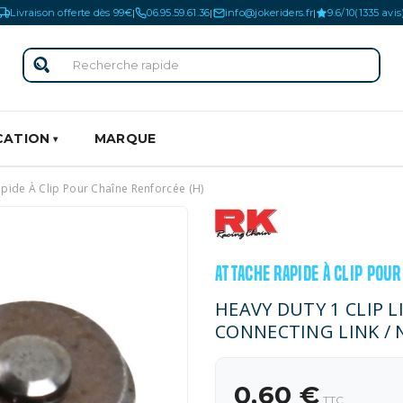
Livraison offerte dès 99€
06.95.59.61.36
info@jokeriders.fr
9.6/10
(1335 avis
|
|
|
CATION
MARQUE
pide À Clip Pour Chaîne Renforcée (H)
ATTACHE RAPIDE À CLIP POU
HEAVY DUTY 1 CLIP 
CONNECTING LINK / 
0,60 €
TTC