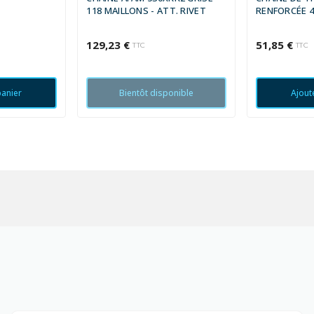
118 MAILLONS - ATT. RIVET
RENFORCÉE 4
129,23 €
51,85 €
TTC
TTC
panier
Bientôt disponible
Ajout