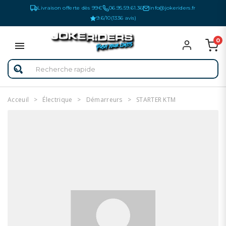
Livraison offerte dès 99€
06.95.59.61.36
info@jokeriders.fr
9.6/10
(1336 avis)
0
Acceuil
Électrique
Démarreurs
STARTER KTM