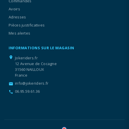
Commandes
Avoirs
Adresses
Pièces justificatives
Mes alertes
INFORMATIONS SUR LE MAGASIN
location_on
Jokeriders.fr
12 Avenue de Cocagne
31560 NAILLOUX
France
info@jokeriders.fr
email
06.95.59.61.36
call