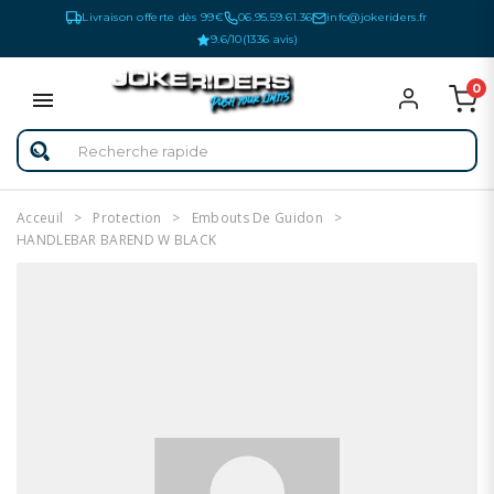
Livraison offerte dès 99€
06.95.59.61.36
info@jokeriders.fr
9.6/10
(1336 avis)
0
Acceuil
Protection
Embouts De Guidon
HANDLEBAR BAREND W BLACK