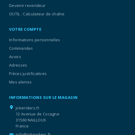
Devenir revendeur
OUTIL : Calculateur de chaîne
VOTRE COMPTE
Informations personnelles
Commandes
Avoirs
Adresses
Pièces justificatives
Mes alertes
INFORMATIONS SUR LE MAGASIN
location_on
Jokeriders.fr
12 Avenue de Cocagne
31560 NAILLOUX
France
info@jokeriders.fr
email