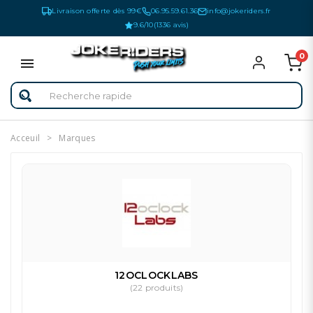
Livraison offerte dès 99€
06.95.59.61.36
info@jokeriders.fr
9.6/10
(1336 avis)
0
Acceuil
Marques
12OCLOCKLABS
(22 produits)