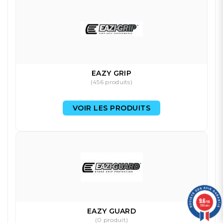
EAZY GRIP
(456 produits)
VOIR LES PRODUITS
9.6
/10
1336 avis
EAZY GUARD
(0 produit)