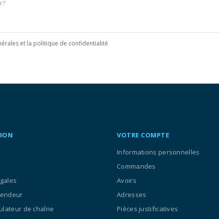
érales et la politique de confidentialité
ION
VOTRE COMPTE
Informations personnelles
Commandes
égales
Avoirs
vendeur
Adresses
culateur de chaîne
Pièces justificatives