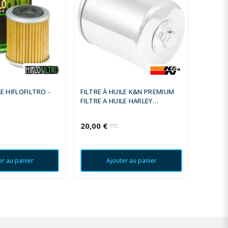
LE HIFLOFILTRO -
FILTRE À HUILE K&N PREMIUM
FILTRE
FILTRE A HUILE HARLEY
FILTRE 
DAVIDSON TOURING FLHX
DAVIDS
STREET GLIDE 2006-2007
ELECTRA
20,00 €
20,00 
TTC
1999-2
er au panier
Ajouter au panier