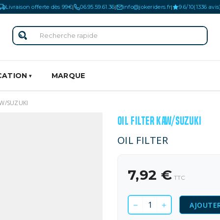
Livraison offerte dès 99€
06.95.59.61.36
info@jokeriders.fr
9.6/10
(1336 avis
|
|
|
CATION
MARQUE
AW/SUZUKI
OIL FILTER KAW/SUZUKI
OIL FILTER
7,92 €
TTC
AJOUTER