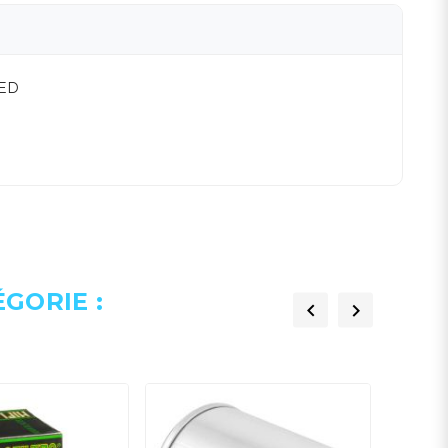
TED
GORIE :

