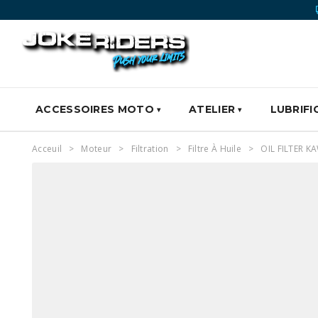
ACCESSOIRES MOTO
ATELIER
LUBRIFI
Acceuil
Moteur
Filtration
Filtre À Huile
OIL FILTER K