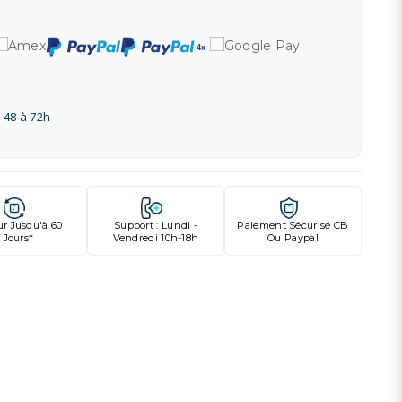
 48 à 72h
ur Jusqu'à 60
Support : Lundi -
Paiement Sécurisé CB
Jours*
Vendredi 10h-18h
Ou Paypal