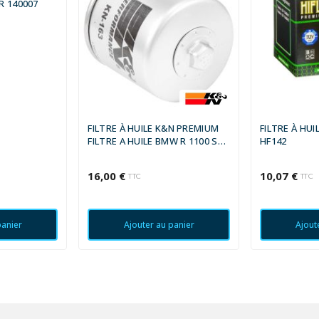
ER 140007
FILTRE À HUILE K&N PREMIUM
FILTRE À HUI
FILTRE A HUILE BMW R 1100 S
HF142
1998-2003
16,00 €
10,07 €
TTC
TTC
panier
Ajouter au panier
Ajout