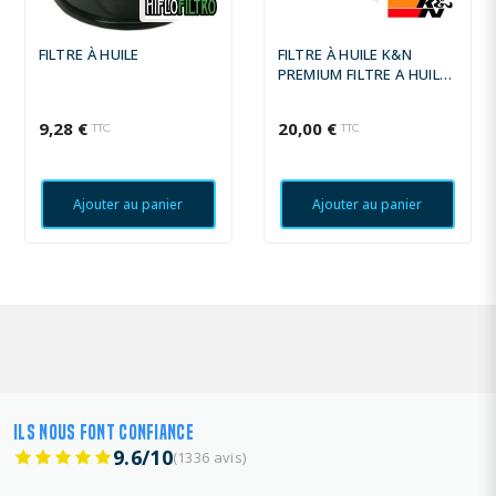
FILTRE À HUILE
FILTRE À HUILE K&N
PREMIUM FILTRE A HUILE
HARLEY DAVIDSON
TOURING FLTR ROAD
9,28 €
20,00 €
TTC
TTC
GLIDE 1999-2002
Ajouter au panier
Ajouter au panier
ILS NOUS FONT CONFIANCE
9.6/10
(1336 avis)