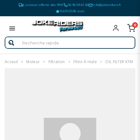
Livraison offerte dès 99€
06.95.59.61.36
info@jokeriders.fr
9.6/10
(1336 avis)
0
Acceuil
Moteur
Filtration
Filtre À Huile
OIL FILTER KTM