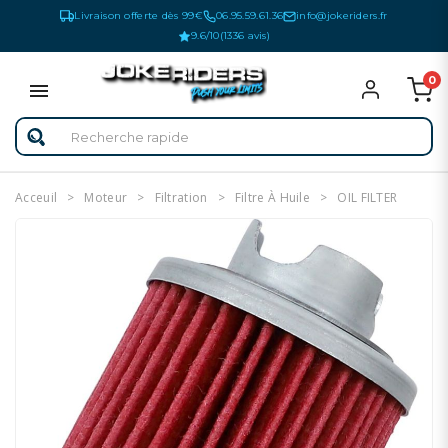
Livraison offerte dès 99€
06.95.59.61.36
info@jokeriders.fr
9.6/10
(1336 avis)
0
Acceuil
Moteur
Filtration
Filtre À Huile
OIL FILTER