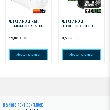
FILTRE À HUILE K&N
FILTRE À HUILE
PREMIUM FILTRE A HUILE
HIFLOFILTRO - HF184
HARLEY DAVIDSON
SPORTSTER XLH 883L
19,00 €
8,53 €
TTC
TTC
LOW 2007-2010
Ajouter au panier
Ajouter au panier
ILS NOUS FONT CONFIANCE