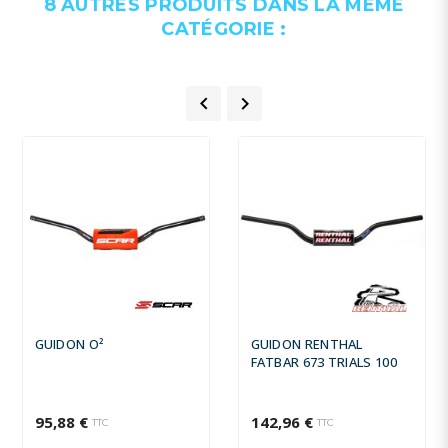
8 AUTRES PRODUITS DANS LA MÊME
CATÉGORIE :


GUIDON O²
GUIDON RENTHAL
FATBAR 673 TRIALS 100
95,88 €
142,96 €
TTC
TTC