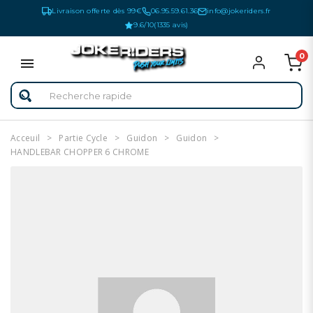
Livraison offerte dès 99€
06.95.59.61.36
info@jokeriders.fr
9.6/10
(1335 avis)
0
Acceuil
Partie Cycle
Guidon
Guidon
HANDLEBAR CHOPPER 6 CHROME