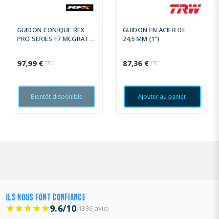
GUIDON CONIQUE RFX
GUIDON EN ACIER DE
PRO SERIES F7 MCGRATH
24,5 MM (1")
- 28,6 MM - NOIR
97,99 €
87,36 €
TTC
TTC
Bientôt disponible
Ajouter au panier
ILS NOUS FONT CONFIANCE
9.6/10
(1336 avis)