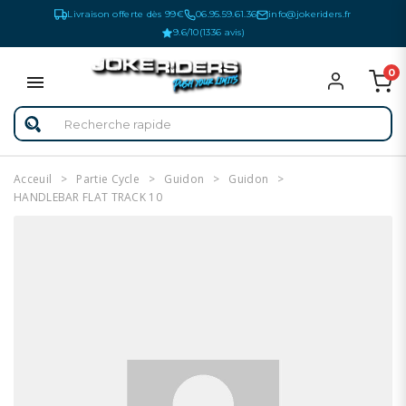
Livraison offerte dès 99€
06.95.59.61.36
info@jokeriders.fr
9.6/10
(1336 avis)
0
Acceuil
Partie Cycle
Guidon
Guidon
HANDLEBAR FLAT TRACK 10