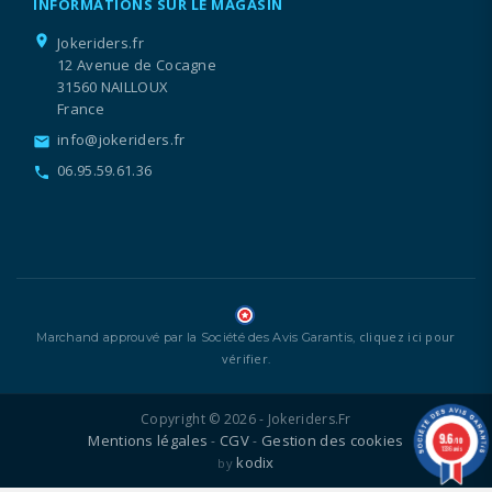
INFORMATIONS SUR LE MAGASIN
location_on
Jokeriders.fr
12 Avenue de Cocagne
31560 NAILLOUX
France
info@jokeriders.fr
email
06.95.59.61.36
call
cliquez ici pour
Marchand approuvé par la Société des Avis Garantis,
vérifier
.
Copyright © 2026 - Jokeriders.fr
9.6
Mentions légales
CGV
Gestion des cookies
-
-
/10
1336 avis
kodix
by