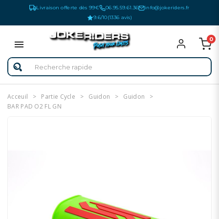
Livraison offerte dès 99€
06.95.59.61.36
info@jokeriders.fr
9.6/10
(1336 avis)
0
Acceuil
Partie Cycle
Guidon
Guidon
BAR PAD O2 FL GN