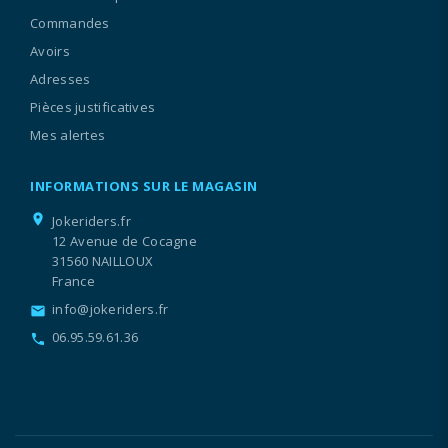
Commandes
Avoirs
Adresses
Pièces justificatives
Mes alertes
INFORMATIONS SUR LE MAGASIN
location_on
Jokeriders.fr
12 Avenue de Cocagne
31560 NAILLOUX
France
info@jokeriders.fr
email
06.95.59.61.36
call