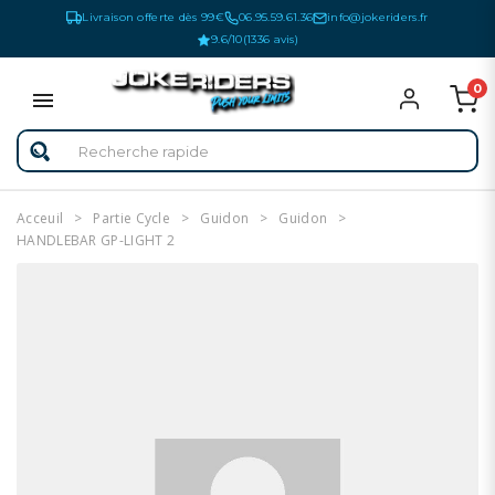
Livraison offerte dès 99€
06.95.59.61.36
info@jokeriders.fr
9.6/10
(1336 avis)
0
Acceuil
Partie Cycle
Guidon
Guidon
HANDLEBAR GP-LIGHT 2