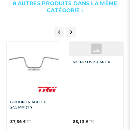
8 AUTRES PRODUITS DANS LA MÊME
CATÉGORIE :


NK BAR OS K-BAR BK
GUIDON EN ACIER DE
24,5 MM (1")
87,36 €
88,13 €
TTC
TTC