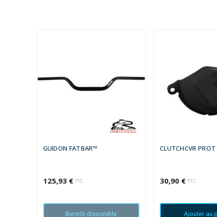
GUIDON FATBAR™
CLUTCHCVR PROT
125,93 €
30,90 €
TTC
TTC
Bientôt disponible
Ajouter au 