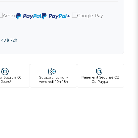
 48 à 72h
ur Jusqu'à 60
Support : Lundi -
Paiement Sécurisé CB
Jours*
Vendredi 10h-18h
Ou Paypal