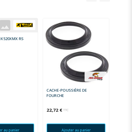
OX520XMX RS
HANDLE
CACHE-POUSSIÈRE DE
FOURCHE
22,72 €
56,77 
TTC
er au panier
Ajouter au panier