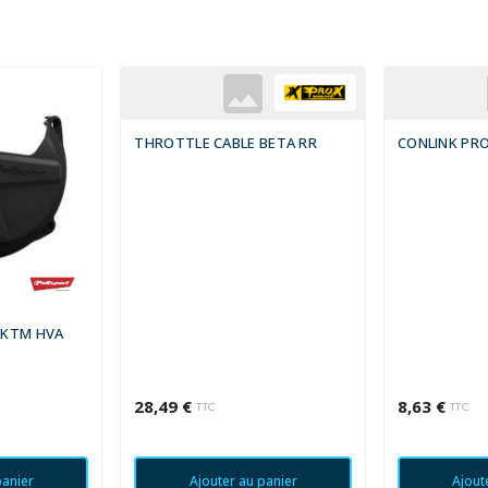
THROTTLE CABLE BETA RR
CONLINK PR
 KTM HVA
28,49 €
8,63 €
TTC
TTC
panier
Ajouter au panier
Ajout