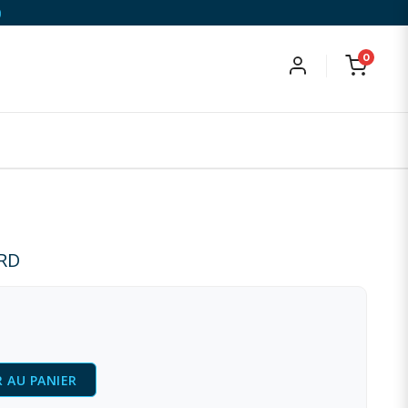
)
0
/RD
 AU PANIER