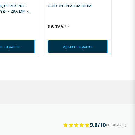
IQUE RFX PRO
GUIDON EN ALUMINIUM
YZF - 28,6 MM -
99,49 €
74,70 
TTC
er au panier
Ajouter au panier
9.6/10
(1336 avis)