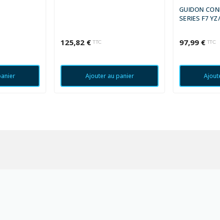
GUIDON CON
SERIES F7 YZ/
NOIR
125,82 €
97,99 €
TTC
TTC
panier
Ajouter au panier
Ajout