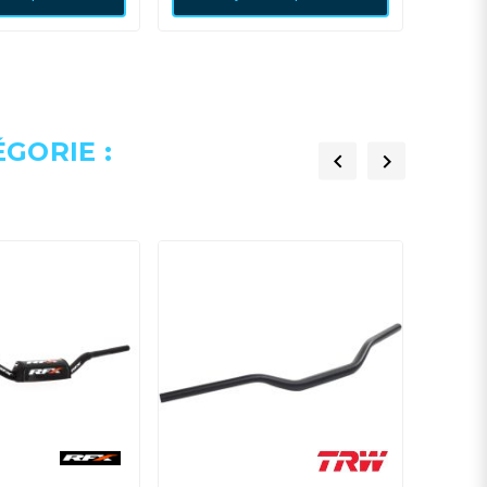
GORIE :


HANDLE