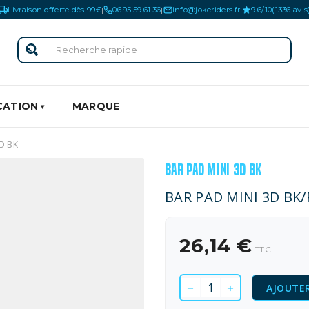
Livraison offerte dès 99€
06.95.59.61.36
info@jokeriders.fr
9.6/10
(1336 avis
|
|
|
CATION
MARQUE
D BK
BAR PAD MINI 3D BK
BAR PAD MINI 3D BK
26,14 €
TTC
AJOUTER