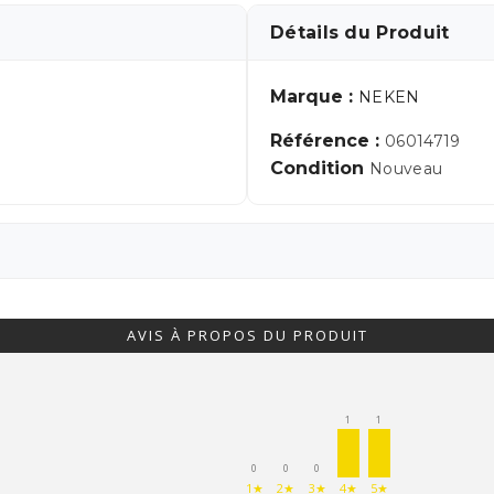
Détails du Produit
Marque :
NEKEN
Référence :
06014719
Condition
Nouveau
AVIS À PROPOS DU PRODUIT
1
1
0
0
0
1★
2★
3★
4★
5★