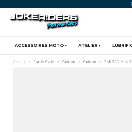
ACCESSOIRES MOTO
ATELIER
LUBRIFI
Acceuil
Partie Cycle
Guidon
Guidon
BAR PAD MINI 3