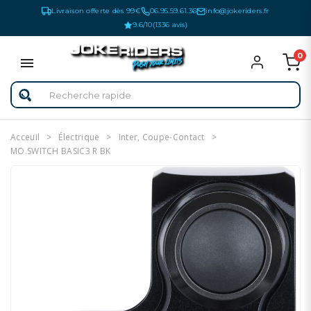
Livraison offerte dès 99€
06.95.59.61.36
info@jokeriders.fr
9.6/10
(1336 avis)
0
Acceuil
Électrique
Inter, Coupe-Contact
MO.SWITCH BASIC3 R BK