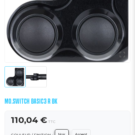

MO.SWITCH BASIC3 R BK
110,04 €
TTC
Noir
Argent
COULEUR / FINITION :