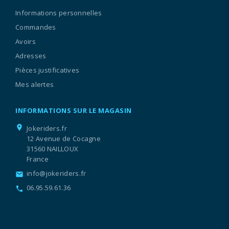
Informations personnelles
Commandes
Avoirs
Adresses
Pièces justificatives
Mes alertes
INFORMATIONS SUR LE MAGASIN
location_on
Jokeriders.fr
12 Avenue de Cocagne
31560 NAILLOUX
France
info@jokeriders.fr
email
06.95.59.61.36
call