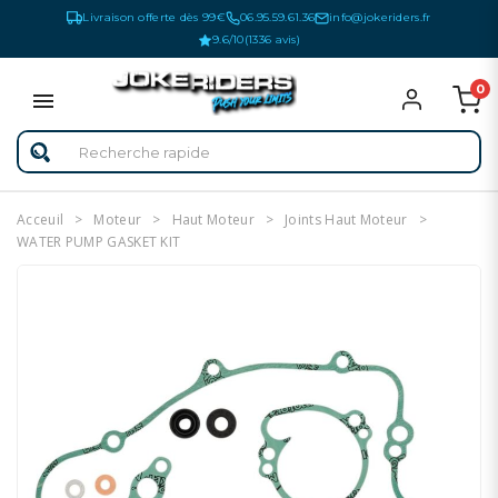
Livraison offerte dès 99€
06.95.59.61.36
info@jokeriders.fr
9.6/10
(1336 avis)
0
Acceuil
Moteur
Haut Moteur
Joints Haut Moteur
WATER PUMP GASKET KIT