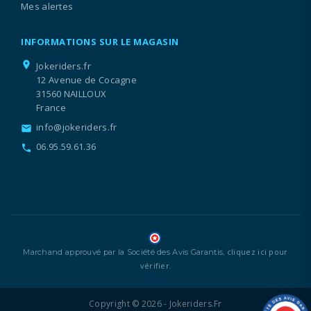
Mes alertes
INFORMATIONS SUR LE MAGASIN
location_on
Jokeriders.fr
12 Avenue de Cocagne
31560 NAILLOUX
France
info@jokeriders.fr
email
06.95.59.61.36
call
cliquez ici pour
Marchand approuvé par la Société des Avis Garantis,
vérifier
.
Copyright © 2026 - Jokeriders.fr