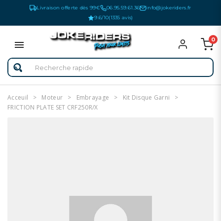
Livraison offerte dès 99€
06.95.59.61.36
info@jokeriders.fr
9.6/10
(1335 avis)
0
Acceuil
Moteur
Embrayage
Kit Disque Garni
FRICTION PLATE SET CRF250R/X