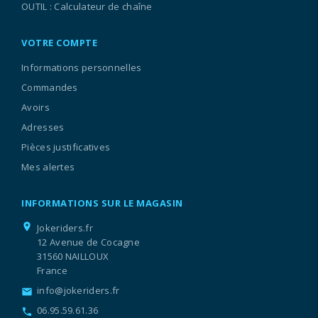
OUTIL : Calculateur de chaîne
VOTRE COMPTE
Informations personnelles
Commandes
Avoirs
Adresses
Pièces justificatives
Mes alertes
INFORMATIONS SUR LE MAGASIN
location_on
Jokeriders.fr
12 Avenue de Cocagne
31560 NAILLOUX
France
info@jokeriders.fr
email
06.95.59.61.36
call