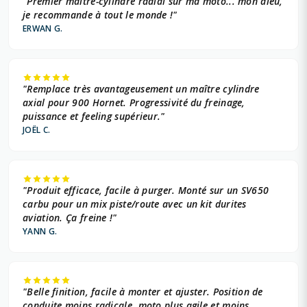
"Premier maître-cylindre radial sur ma moto... mon dieu,
je recommande à tout le monde !"
ERWAN G.
"Remplace très avantageusement un maître cylindre
axial pour 900 Hornet. Progressivité du freinage,
puissance et feeling supérieur."
JOËL C.
"Produit efficace, facile à purger. Monté sur un SV650
carbu pour un mix piste/route avec un kit durites
aviation. Ça freine !"
YANN G.
"Belle finition, facile à monter et ajuster. Position de
conduite moins radicale, moto plus agile et moins