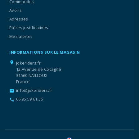
Commandes
Avoirs
Adresses
Pièces justificatives
Mes alertes
INFORMATIONS SUR LE MAGASIN
location_on
Jokeriders.fr
12 Avenue de Cocagne
31560 NAILLOUX
France
info@jokeriders.fr
email
06.95.59.61.36
call