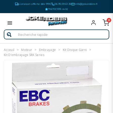
Livraison offerte dès 99€
06.95.59.61.36
info@jokeriders.fr
9.6/10
(1335 avis)
0
Acceuil
Moteur
Embrayage
Kit Disque Garni
Kit D’embrayage SRK Series