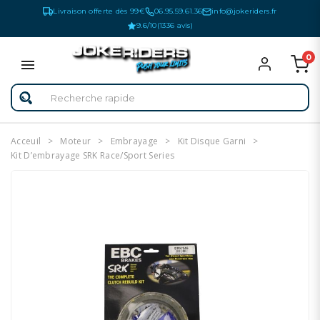
Livraison offerte dès 99€
06.95.59.61.36
info@jokeriders.fr
9.6/10
(1336 avis)
0
Acceuil
Moteur
Embrayage
Kit Disque Garni
Kit D’embrayage SRK Race/Sport Series