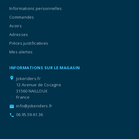
Informations personnelles
Commandes
Avoirs
Adresses
Pièces justificatives
Mes alertes
INFORMATIONS SUR LE MAGASIN
location_on
Jokeriders.fr
12 Avenue de Cocagne
31560 NAILLOUX
France
info@jokeriders.fr
email
06.95.59.61.36
call