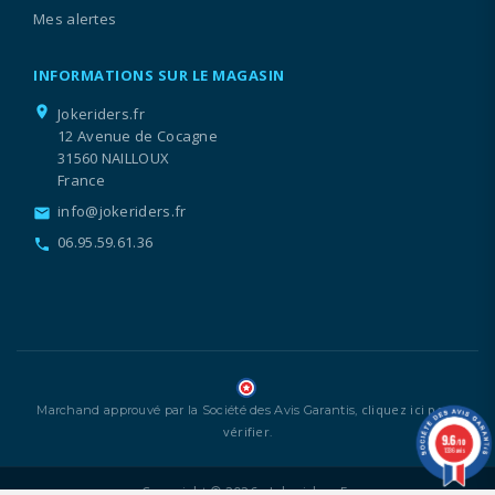
Mes alertes
INFORMATIONS SUR LE MAGASIN
location_on
Jokeriders.fr
12 Avenue de Cocagne
31560 NAILLOUX
France
info@jokeriders.fr
email
06.95.59.61.36
call
cliquez ici pour
Marchand approuvé par la Société des Avis Garantis,
vérifier
.
9.6
/10
1336 avis
Copyright © 2026 - Jokeriders.fr