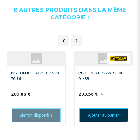
8 AUTRES PRODUITS DANS LA MÊME
CATÉGORIE :


PISTON KIT KX250F 15-16
PISTON KT YZ/WR250F
76.96
01/3B
209,86 €
203,58 €
TTC
TTC
Bientôt disponible
Ajouter au panier