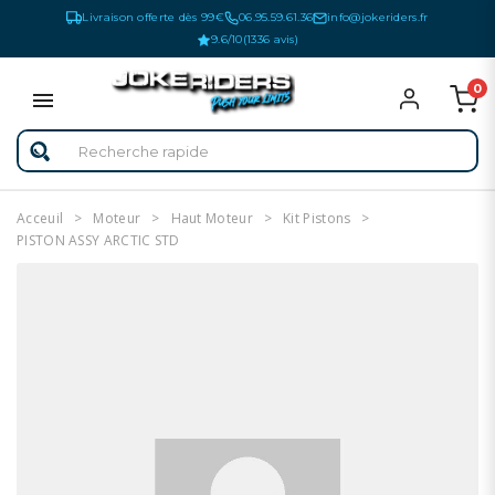
Livraison offerte dès 99€
06.95.59.61.36
info@jokeriders.fr
9.6/10
(1336 avis)
0
Acceuil
Moteur
Haut Moteur
Kit Pistons
PISTON ASSY ARCTIC STD