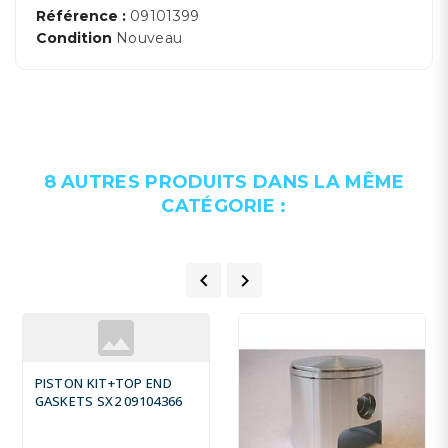
Référence :
09101399
Condition
Nouveau
8 AUTRES PRODUITS DANS LA MÊME
CATÉGORIE :


PISTON KIT+TOP END
GASKETS SX2 09104366