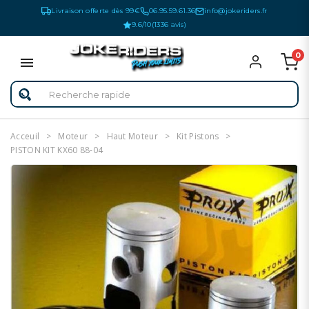
Livraison offerte dès 99€
06.95.59.61.36
info@jokeriders.fr
9.6/10
(1336 avis)
0
Acceuil
Moteur
Haut Moteur
Kit Pistons
PISTON KIT KX60 88-04