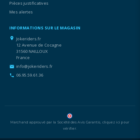
Pièces justificatives
Mes alertes
INFORMATIONS SUR LE MAGASIN
location_on
Jokeriders.fr
12 Avenue de Cocagne
31560 NAILLOUX
France
info@jokeriders.fr
email
06.95.59.61.36
call
cliquez ici pour
Marchand approuvé par la Société des Avis Garantis,
vérifier
.