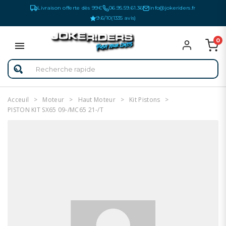
Livraison offerte dès 99€
06.95.59.61.36
info@jokeriders.fr
9.6/10
(1335 avis)
0
Acceuil
Moteur
Haut Moteur
Kit Pistons
PISTON KIT SX65 09-/MC65 21-/T